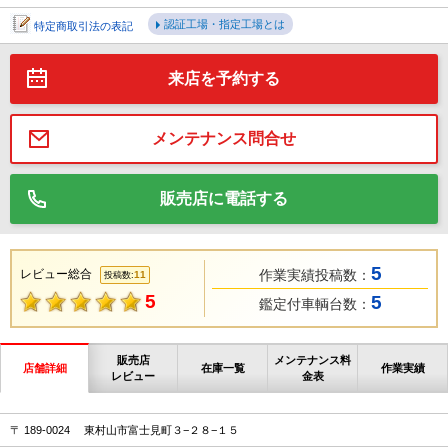
認証工場・指定工場とは
特定商取引法の表記
来店を予約する
メンテナンス問合せ
販売店に電話する
5
レビュー総合
作業実績投稿数：
11
投稿数:
5
5
鑑定付車輌台数：
販売店
メンテナンス料
店舗詳細
在庫一覧
作業実績
レビュー
金表
〒 189-0024 東村山市富士見町３−２８−１５