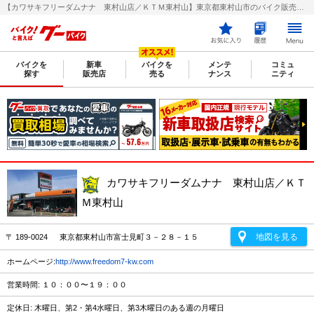
【カワサキフリーダムナナ 東村山店／ＫＴＭ東村山】東京都東村山市のバイク販売店｜新車・中古バイクなら【グーバイク(GooBike)】
バイクを
新車
バイクを
メンテ
コミュ
探す
販売店
売る
ナンス
ニティ
カワサキフリーダムナナ 東村山店／ＫＴ
Ｍ東村山
地図を見る
〒 189-0024 東京都東村山市富士見町３－２８－１５
ホームページ:
http://www.freedom7-kw.com
営業時間: １０：００〜１９：００
定休日: 木曜日、第2・第4水曜日、第3木曜日のある週の月曜日