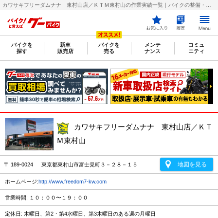
カワサキフリーダムナナ 東村山店／ＫＴＭ東村山の作業実績一覧｜バイクの整備・メンテナンス・修理店を探すなら【グーバイク(GooBike)】
バイクを
新車
バイクを
メンテ
コミュ
探す
販売店
売る
ナンス
ニティ
カワサキフリーダムナナ 東村山店／ＫＴ
Ｍ東村山
地図を見る
〒 189-0024 東京都東村山市富士見町３－２８－１５
ホームページ:
http://www.freedom7-kw.com
営業時間: １０：００〜１９：００
定休日: 木曜日、第2・第4水曜日、第3木曜日のある週の月曜日