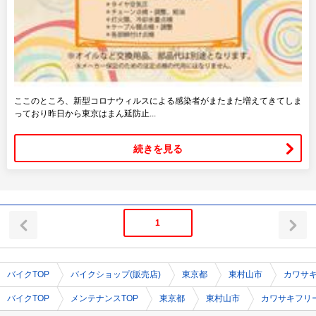
ここのところ、新型コロナウィルスによる感染者がまたまた増えてきてしま
っており昨日から東京はまん延防止...
続きを見る
1
バイクTOP
バイクショップ(販売店)
東京都
東村山市
カワサ
バイクTOP
メンテナンスTOP
東京都
東村山市
カワサキフリ