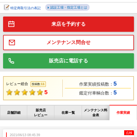
認証工場・指定工場とは
特定商取引法の表記
来店を予約する
メンテナンス問合せ
販売店に電話する
5
レビュー総合
作業実績投稿数：
11
投稿数:
5
5
鑑定付車輌台数：
販売店
メンテナンス料
店舗詳細
在庫一覧
作業実績
レビュー
金表
点検
2021/06/13 08:45:39