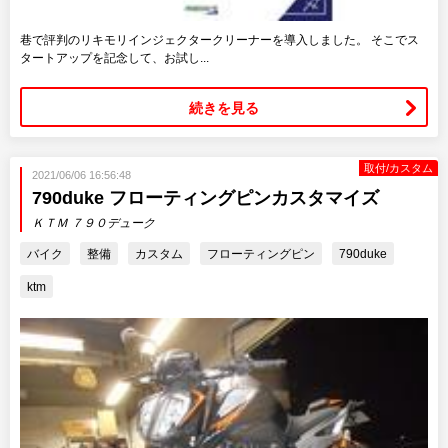
巷で評判のリキモリインジェクタークリーナーを導入しました。 そこでス
タートアップを記念して、お試し...
続きを見る
取付/カスタム
2021/06/06 16:56:48
790duke フローティングピンカスタマイズ
ＫＴＭ ７９０デューク
バイク
整備
カスタム
フローティングピン
790duke
ktm