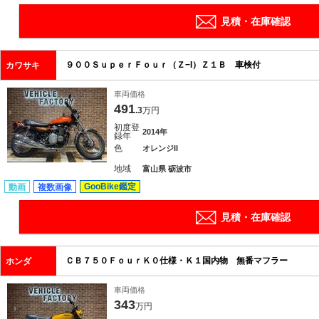
見積・在庫確認
９００ＳｕｐｅｒＦｏｕｒ（Ｚ−I）Ｚ１Ｂ 車検付
カワサキ
車両価格
491
.3
万円
初度登
2014年
録年
色
オレンジII
地域
富山県 砺波市
GooBike鑑定
動画
複数画像
見積・在庫確認
ＣＢ７５０ＦｏｕｒＫ０仕様・Ｋ１国内物 無番マフラー
ホンダ
車両価格
343
万円