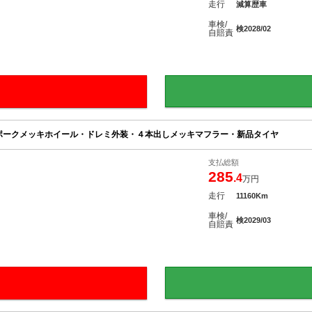
走行
減算歴車
車検/
検2028/02
自賠責
ポークメッキホイール・ドレミ外装・４本出しメッキマフラー・新品タイヤ
支払総額
285
.4
万円
走行
11160Km
車検/
検2029/03
自賠責