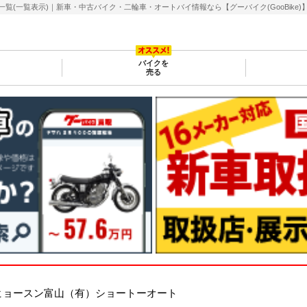
一覧表示)｜新車・中古バイク・二輪車・オートバイ情報なら【グーバイク(GooBike)
バイクを
売る
ヒョースン富山（有）ショートーオート