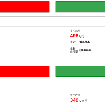
支払総額
498
万円
走行
減算歴車
車検/
検2028/07
自賠責
支払総額
349
.6
万円