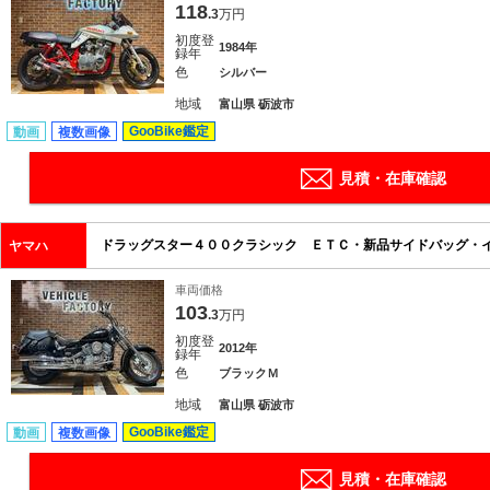
118
.3
万円
初度登
1984年
録年
色
シルバー
地域
富山県 砺波市
GooBike鑑定
動画
複数画像
見積・在庫確認
ドラッグスター４００クラシック ＥＴＣ・新品サイドバッグ・
ヤマハ
車両価格
103
.3
万円
初度登
2012年
録年
色
ブラックＭ
地域
富山県 砺波市
GooBike鑑定
動画
複数画像
見積・在庫確認