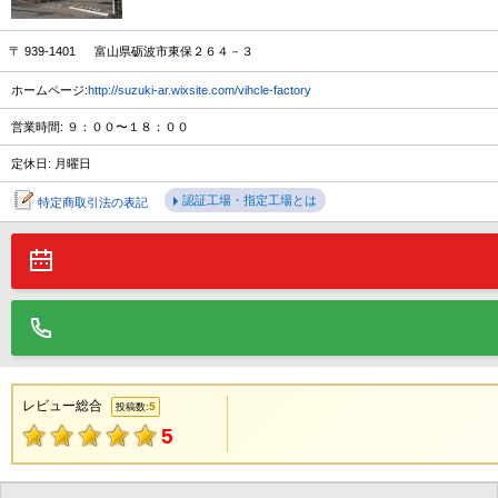
〒 939-1401 富山県砺波市東保２６４－３
ホームページ:
http://suzuki-ar.wixsite.com/vihcle-factory
営業時間: ９：００〜１８：００
定休日: 月曜日
認証工場・指定工場とは
特定商取引法の表記
レビュー総合
5
投稿数:
5