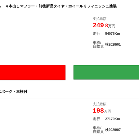
ム ４本出しマフラー・前後新品タイヤ・ホイールリフィニッシュ塗装
支払総額
249
.8
万円
走行
54078Km
車検/
検2028/01
自賠責
スポーク・車検付
支払総額
198
万円
走行
27179Km
車検/
検2029/07
自賠責