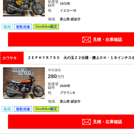
初度登
1972年
録年
色
イエローＭ
地域
富山県 砺波市
GooBike鑑定
動画
複数画像
見積・在庫確認
ＺＥＰＨＹＲ７５０ 火の玉Ｚ２仕様・腰上ＯＨ・１８インチス
カワサキ
車両価格
280
万円
初度登
2026年
録年
色
ブラウンII
地域
富山県 砺波市
GooBike鑑定
動画
複数画像
見積・在庫確認