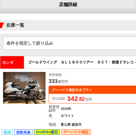
店舗詳細
在庫一覧
条件を指定して絞り込み
ゴールドウイング ＧＬ１８００ツアー ＤＣＴ・前後ドラレコ
ホンダ
車両価格
333
.6
万円
グーバイク保証付きプラン
342
支払総額
.82
万円
初度登
2019年
録年
色
ホワイト
地域
富山県 砺波市
GooBike鑑定
グーバイク保証
動画
複数画像