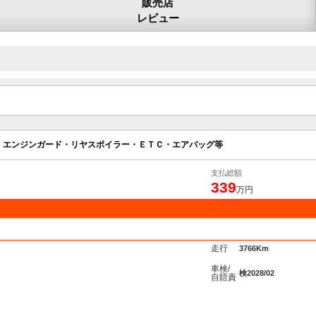
販売店
レビュー
・エンジンガード・リヤスポイラー・ＥＴＣ・エアバッグ等
支払総額
339
万円
走行
3766Km
車検/
検2028/02
自賠責