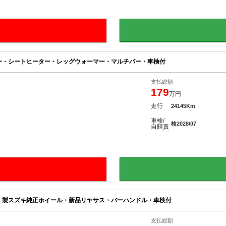
ー・シートヒーター・レッグウォーマー・マルチバー・車検付
支払総額
179
万円
走行
24145Km
車検/
検2028/07
自賠責
Ｉ製スズキ純正ホイール・新品リヤサス・バーハンドル・車検付
支払総額