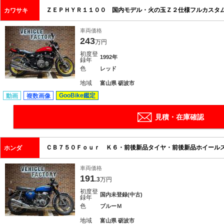
ＺＥＰＨＹＲ１１００ 国内モデル・火の玉Ｚ２仕様フルカスタ
カワサキ
車両価格
243
万円
初度登
1992年
録年
色
レッド
地域
富山県 砺波市
GooBike鑑定
動画
複数画像
見積・在庫確認
ＣＢ７５０Ｆｏｕｒ Ｋ６・前後新品タイヤ・前後新品ホイール
ホンダ
車両価格
191
.3
万円
初度登
国内未登録(中古)
録年
色
ブルーＭ
地域
富山県 砺波市