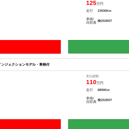
125
万円
走行
23936Km
車検/
検2028/07
自賠責
インジェクションモデル・車検付
支払総額
110
万円
走行
8890Km
車検/
検2028/07
自賠責