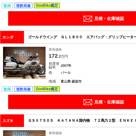
GooBike鑑定
動画
複数画像
見積・在庫確認
ゴールドウイング ＧＬ１８００ エアバッグ・グリップヒータ
ホンダ
車両価格
172
.3
万円
初度登
2007年
録年
色
パール
地域
富山県 砺波市
GooBike鑑定
動画
複数画像
見積・在庫確認
ＧＳＸ７５０Ｓ ＫＡＴＡＮＡ国内物 ７２馬力２型 ＥＮＫＥ
スズキ
車両価格