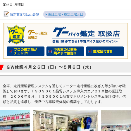
定休日: 月曜日
認証工場・指定工場とは
特定商取引法の表記
ＧＷ休業４月２６日（日）〜５月６日（水）
全車、走行距離管理システムを通してメーター走行距離に改ざん等が無いか確
認しております。ＩＳＯ９００１品質システム導入のエア２１車検の認証取
得、２００６年９月、ＩＳＯ９００１品質マネジメントシステム認証取得。信
頼と品質を追求し、優良中古車販売体制の構築をしております。