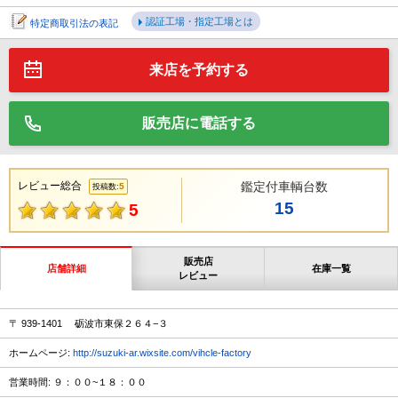
認証工場・指定工場とは
特定商取引法の表記
来店を予約する
販売店に電話する
レビュー総合
鑑定付車輌台数
5
投稿数:
15
5
販売店
店舗詳細
在庫一覧
レビュー
〒 939-1401 砺波市東保２６４−３
ホームページ:
http://suzuki-ar.wixsite.com/vihcle-factory
営業時間: ９：００~１８：００