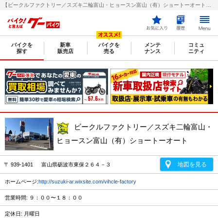
【ビークルファクトリー／スズキ二輪富山・ヒョースン富山（有）ショートーオート】富山県砺波市のバイク販売店｜新車・中古バイクなら【グーバイク(GooBike)】
バイクを
新車
バイクを
メンテ
コミュ
探す
販売店
売る
ナンス
ニティ
ビークルファクトリー／スズキ二輪富山・
ヒョースン富山（有）ショートーオート
地図を見る
〒 939-1401 富山県砺波市東保２６４－３
ホームページ:
http://suzuki-ar.wixsite.com/vihcle-factory
営業時間: ９：００〜１８：００
定休日: 月曜日