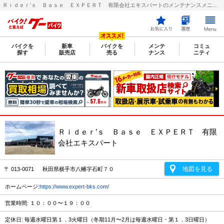
Ｒｉｄｅｒ’ｓ Ｂａｓｅ ＥＸＰＥＲＴ 有限会社エキスパートのメンテナンスメニュー｜バイクの整備・メンテナンス・修理店を探すなら【グーバイク(GooBike)】
バイクを
新車
バイクを
メンテ
コミュ
探す
販売店
売る
ナンス
ニティ
Ｒｉｄｅｒ’ｓ Ｂａｓｅ ＥＸＰＥＲＴ 有限
会社エキスパート
地図を見る
〒 013-0071 秋田県横手市八幡字石町７０
ホームページ:
https://www.expert-bks.com/
営業時間: １０：００〜１９：００
定休日: 毎週水曜日第１．3火曜日（冬期11月〜2月は毎週水曜日・第１．3日曜日）