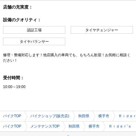
店舗の充実度：
設備のクオリティ：
認証工場
タイヤチェンジャー
タイヤバランサー
修理・整備対応します！他店購入の車両でも、もちろん歓迎！お気軽に相談く
ださい！
受付時間：
10:00～19:00
バイクTOP
バイクショップ(販売店)
秋田県
横手市
Ｒｉｄｅ
バイクTOP
メンテナンスTOP
秋田県
横手市
Ｒｉｄｅｒ’ｓ