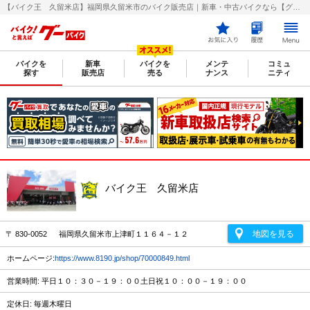
【バイク王 久留米店】福岡県久留米市のバイク販売店｜新車・中古バイクなら【グーバイク(GooBike)】
バイクを
新車
バイクを
メンテ
コミュ
探す
販売店
売る
ナンス
ニティ
バイク王 久留米店
地図を見る
〒 830-0052 福岡県久留米市上津町１１６４－１２
ホームページ:
https://www.8190.jp/shop/70000849.html
営業時間: 平日１０：３０－１９：００土日祝１０：００－１９：００
定休日: 毎週木曜日