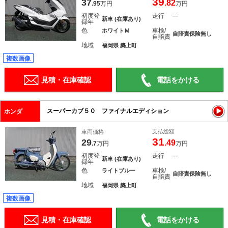
39
37
.82
.95
万円
万円
初度登
走行
―
新車 (在庫あり)
録年
色
車検/
ホワイトＭ
自賠責保険無し
自賠責
地域
福岡県 築上町
複数画像
見積・在庫確認
電話をかける
スーパーカブ５０ ファイナルエディション
ホンダ
支払総額
車両価格
31
29
.49
.7
万円
万円
初度登
走行
―
新車 (在庫あり)
録年
色
車検/
ライトブルー
自賠責保険無し
自賠責
地域
福岡県 築上町
複数画像
見積・在庫確認
電話をかける