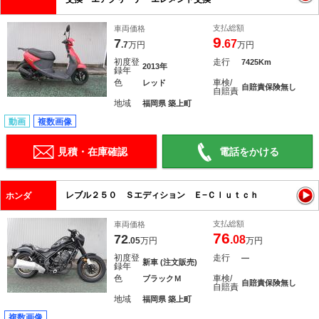
支払総額
車両価格
9
7
.67
.7
万円
万円
初度登
走行
7425Km
2013年
録年
色
車検/
レッド
自賠責保険無し
自賠責
地域
福岡県 築上町
動画
複数画像
見積・在庫確認
電話をかける
レブル２５０ Ｓエディション Ｅ−Ｃｌｕｔｃｈ
ホンダ
支払総額
車両価格
76
72
.08
.05
万円
万円
初度登
走行
―
新車 (注文販売)
録年
色
車検/
ブラックＭ
自賠責保険無し
自賠責
地域
福岡県 築上町
複数画像