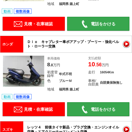
地域
福岡県 築上町
動画
複数画像
見積・在庫確認
電話をかける
Ｄｉｏ キャブレター車ボアアップ・プーリー・強化ベル
ホンダ
ト・ローラー交換
支払総額
車両価格
10
8
.56
.8
万円
万円
初度登
走行
16054Km
年式不明
録年
色
車検/
ブルーＭ
自賠責保険無し
自賠責
地域
福岡県 築上町
動画
複数画像
見積・在庫確認
電話をかける
レッツ４ 前後タイヤ新品・プラグ交換・エンジンオイル
スズキ
交換・エアクリーナーエレメント交換