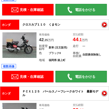
見積・在庫確認
電話をかける
クロスカブ１１０ くまモン
ホンダ
支払総額
車両価格
44
42
.1
.35
万円
万円
初度登
走行
―
新車 (注文販売)
録年
色
車検/
ブラックII
自賠責保険無し
自賠責
地域
福岡県 築上町
複数画像
見積・在庫確認
電話をかける
ＰＣＸ１２５ パールスノーフレークホワイト 最新モデ
ホンダ
ル
支払総額
車両価格