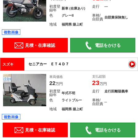
初度登
走行
―
新車 (在庫あり)
録年
色
車検/
グレーII
自賠責保険無し
自賠責
地域
福岡県 築上町
複数画像
見積・在庫確認
電話をかける
セニアカー ＥＴ４Ｄ７
スズキ
支払総額
車両価格
23
22
万円
万円
初度登
走行
走行距離疑義車
年式不明
録年
色
車検/
ライトブルー
--
自賠責
地域
福岡県 築上町
複数画像
見積・在庫確認
電話をかける