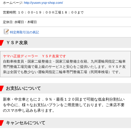
ホームページ:
http://yusen.ysp-shop.com/
営業時間: １０：００~１９：００※工場１８：００まで
定休日: 水曜日・木曜日
特定商取引法の表記
ＹＳＰ友泉
ヤマハ正規ディーラー ＹＳＰ友泉です
自動車検査員・国家二級整備士・国家三級整備士在籍。九州運輸局指定二輪車
専門整備工場完備で最上級のサービスと安心をご提供いたします。※ＹＳＰ友
泉は全国でも数少ない運輸局指定二輪車専門整備工場（民間車検場）です。
お支払いについて
新車・中古車ともに２．９％・最長１２０回まで可能な低金利分割払い
を中心に、様々なお支払いプランをご用意致しております。ご来店不要
のスマホ申し込みも承ります。
キャンセルについて