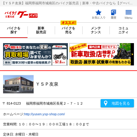
【ＹＳＰ友泉】福岡県福岡市城南区のバイク販売店｜新車・中古バイクなら【グーバイク(GooBike)】
バイクを
新車
バイクを
メンテ
コミュ
探す
販売店
売る
ナンス
ニティ
ＹＳＰ友泉
地図を見る
〒 814-0123 福岡県福岡市城南区長尾２－７－１２
ホームページ:
http://yusen.ysp-shop.com/
営業時間: １０：００〜１９：００※工場１８：００まで
定休日: 水曜日・木曜日