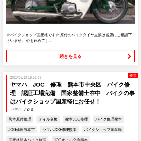
☆バイクショップ国産軽です☆ 原付のバイクタイヤ交換は当店にご相談下
さいませ。 心を込めて丁...
続きを見る
修理
2020/03/13 19:52:53
ヤマハ JOG 修理 熊本市中央区 バイク修
理 認証工場完備 国家整備士在中 バイクの事
はバイクショップ国産軽にお任せ！
ヤマハ ＪＯＧ
熊本原付修理
オイル交換
熊本JOG修理
バイク修理熊本
JOG修理熊本市
ヤマハJOG修理熊本
バイクショップ国産軽
国産軽熊本バイク修理
JOGオイル交換熊本