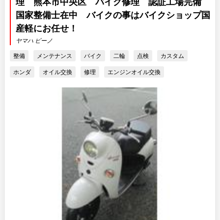
理 熊本市中央区 バイク修理 認証工場完備
国家整備士在中 バイクの事はバイクショップ国
産軽にお任せ！
ヤマハ ビーノ
整備
メンテナンス
バイク
二輪
点検
カスタム
ホンダ
オイル交換
修理
エンジンオイル交換