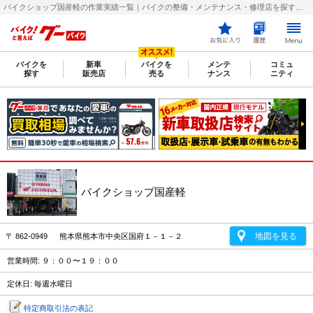
バイクショップ国産軽の作業実績一覧｜バイクの整備・メンテナンス・修理店を探すなら【グーバイク(GooBike)】
バイクを
新車
バイクを
メンテ
コミュ
探す
販売店
売る
ナンス
ニティ
バイクショップ国産軽
地図を見る
〒 862-0949 熊本県熊本市中央区国府１－１－２
営業時間: ９：００〜１９：００
定休日: 毎週水曜日
特定商取引法の表記