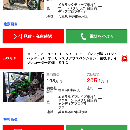
車検/
メタリックディープ
―
色
自賠責
ブルー×メタリック
ディアブロブラック
地域
兵庫県 神戸市垂水区
複数画像
見積・在庫確認
電話をかける
Ｎｉｎｊａ １１００ ＳＸ ＳＥ ブレンボ製フロント
パッケージ オーリンズリアサスペンション 前後ドライ
カワサキ
ブレコーダー装備 ＥＴＣ
支払総額
車両価格
205
198
.1
万円
万円
初度登
走行
―
新車 (在庫あり)
録年
車検/
エメラルドブレイズ
―
自賠責
ドグリーン＆メタリ
色
ックディアブロブラ
ック
地域
兵庫県 神戸市垂水区
複数画像