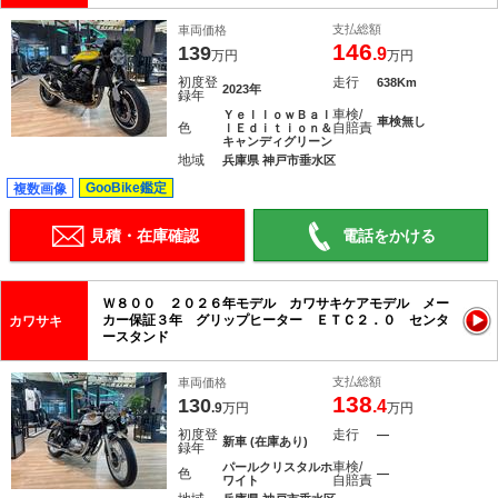
支払総額
車両価格
146
139
.9
万円
万円
初度登
走行
638Km
2023年
録年
車検/
ＹｅｌｌｏｗＢａｌ
車検無し
色
自賠責
ｌＥｄｉｔｉｏｎ＆
キャンディグリーン
地域
兵庫県 神戸市垂水区
GooBike鑑定
複数画像
見積・在庫確認
電話をかける
Ｗ８００ ２０２６年モデル カワサキケアモデル メー
カー保証３年 グリップヒーター ＥＴＣ２．０ センタ
カワサキ
ースタンド
支払総額
車両価格
138
130
.4
.9
万円
万円
初度登
走行
―
新車 (在庫あり)
録年
車検/
パールクリスタルホ
色
―
自賠責
ワイト