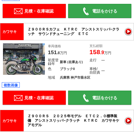
見積・在庫確認
電話をかける
Ｚ９００ＲＳカフェ ＫＴＲＣ アシストスリッパ−クラ
カワサキ
ッチ サウンドチューニング ＥＴＣ
支払総額
車両価格
158
151
.9
.8
万円
万円
初度登
走行
―
新車 (在庫あり)
録年
色
車検/
ブラックII
―
自賠責
地域
兵庫県 神戸市垂水区
複数画像
見積・在庫確認
電話をかける
Ｚ９００ＲＳ ２０２５年モデル ＥＴＣ２．０標準装
備 アシストスリッパ−クラッチ ＫＴＲＣ カワサキケ
カワサキ
アモデル