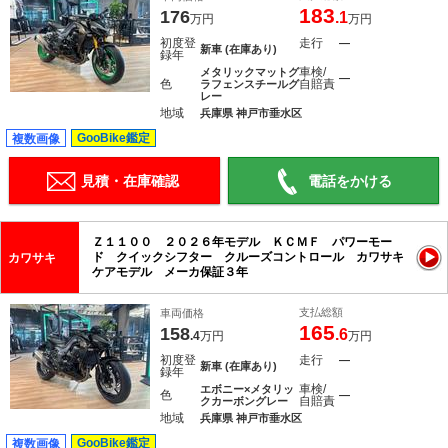
183
176
.1
万円
万円
初度登
走行
―
新車 (在庫あり)
録年
車検/
メタリックマットグ
―
色
自賠責
ラフェンスチールグ
レー
地域
兵庫県 神戸市垂水区
GooBike鑑定
複数画像
見積・在庫確認
電話をかける
Ｚ１１００ ２０２６年モデル ＫＣＭＦ パワーモー
ド クイックシフター クルーズコントロール カワサキ
カワサキ
ケアモデル メーカ保証３年
支払総額
車両価格
165
158
.6
.4
万円
万円
初度登
走行
―
新車 (在庫あり)
録年
車検/
エボニー×メタリッ
色
―
自賠責
クカーボングレー
地域
兵庫県 神戸市垂水区
GooBike鑑定
複数画像