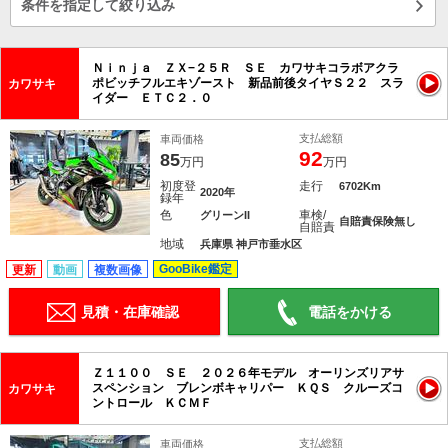
条件を指定して絞り込み
Ｎｉｎｊａ ＺＸ−２５Ｒ ＳＥ カワサキコラボアクラ
ポビッチフルエキゾースト 新品前後タイヤＳ２２ スラ
カワサキ
イダー ＥＴＣ２．０
支払総額
車両価格
92
85
万円
万円
初度登
走行
6702Km
2020年
録年
色
車検/
グリーンII
自賠責保険無し
自賠責
地域
兵庫県 神戸市垂水区
GooBike鑑定
更新
動画
複数画像
見積・在庫確認
電話をかける
Ｚ１１００ ＳＥ ２０２６年モデル オーリンズリアサ
スペンション ブレンボキャリパー ＫＱＳ クルーズコ
カワサキ
ントロール ＫＣＭＦ
支払総額
車両価格