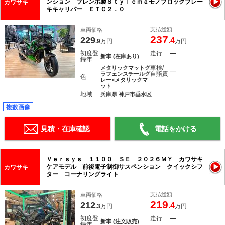
ンション ブレンボ製Ｓｔｙｌｅｍａモノブロックブレー
カワサキ
キキャリパー ＥＴＣ２．０
支払総額
車両価格
237
229
.4
.9
万円
万円
初度登
走行
―
新車 (在庫あり)
録年
車検/
メタリックマットグ
―
自賠責
ラフェンスチールグ
色
レー×メタリックマ
ット
地域
兵庫県 神戸市垂水区
複数画像
見積・在庫確認
電話をかける
Ｖｅｒｓｙｓ １１００ ＳＥ ２０２６ＭＹ カワサキ
ケアモデル 前後電子制御サスペンション クイックシフ
カワサキ
ター コーナリングライト
支払総額
車両価格
219
212
.4
.3
万円
万円
初度登
走行
―
新車 (注文販売)
録年