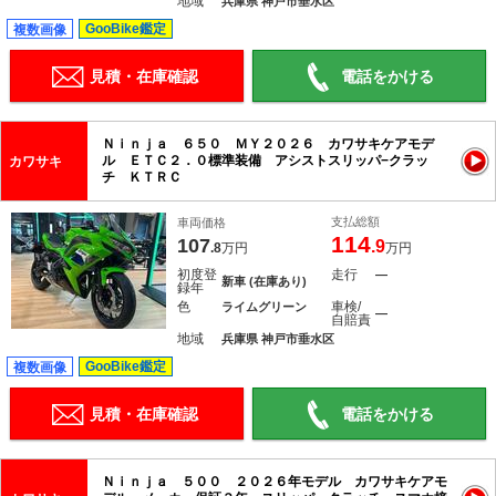
地域
兵庫県 神戸市垂水区
GooBike鑑定
複数画像
見積・在庫確認
電話をかける
Ｎｉｎｊａ ６５０ ＭＹ２０２６ カワサキケアモデ
ル ＥＴＣ２．０標準装備 アシストスリッパ−クラッ
カワサキ
チ ＫＴＲＣ
支払総額
車両価格
114
107
.9
.8
万円
万円
初度登
走行
―
新車 (在庫あり)
録年
色
車検/
ライムグリーン
―
自賠責
地域
兵庫県 神戸市垂水区
GooBike鑑定
複数画像
見積・在庫確認
電話をかける
Ｎｉｎｊａ ５００ ２０２６年モデル カワサキケアモ