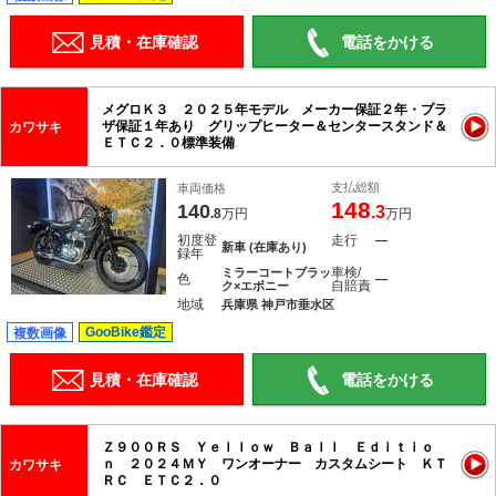
見積・在庫確認
電話をかける
メグロＫ３ ２０２５年モデル メーカー保証２年・プラ
ザ保証１年あり グリップヒーター＆センタースタンド＆
カワサキ
ＥＴＣ２．０標準装備
支払総額
車両価格
148
140
.3
.8
万円
万円
初度登
走行
―
新車 (在庫あり)
録年
車検/
ミラーコートブラッ
色
―
自賠責
ク×エボニー
地域
兵庫県 神戸市垂水区
GooBike鑑定
複数画像
見積・在庫確認
電話をかける
Ｚ９００ＲＳ Ｙｅｌｌｏｗ Ｂａｌｌ Ｅｄｉｔｉｏ
ｎ ２０２４ＭＹ ワンオーナー カスタムシート ＫＴ
カワサキ
ＲＣ ＥＴＣ２．０