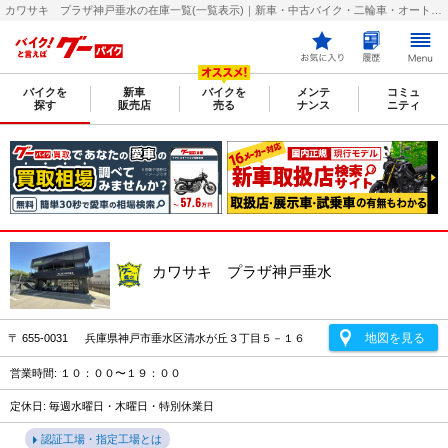
カワサキ プラザ神戸垂水の在庫一覧(一覧表示)｜新車・中古バイク・二輪車・オートバイ情報なら【グーバイク(GooBike)】
バイクを
新車
バイクを
メンテ
コミュ
探す
販売店
売る
ナンス
ニティ
カワサキ プラザ神戸垂水
地図を見る
〒 655-0031 兵庫県神戸市垂水区清水が丘３丁目５－１６
営業時間: １０：００〜１９：００
定休日: 毎週水曜日・木曜日・特別休業日
認証工場・指定工場とは