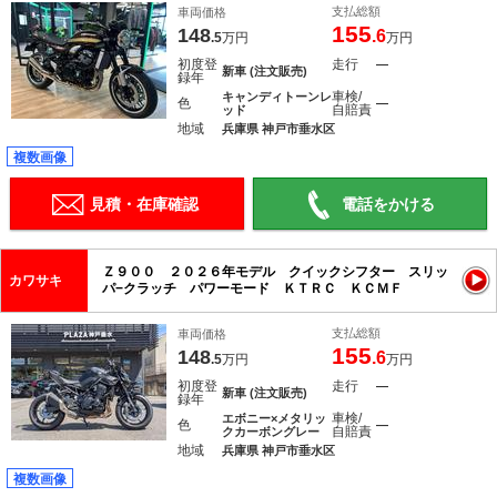
支払総額
車両価格
155
148
.6
.5
万円
万円
初度登
走行
―
新車 (注文販売)
録年
車検/
キャンディトーンレ
色
―
自賠責
ッド
地域
兵庫県 神戸市垂水区
複数画像
見積・在庫確認
電話をかける
Ｚ９００ ２０２６年モデル クイックシフター スリッ
カワサキ
パ−クラッチ パワーモード ＫＴＲＣ ＫＣＭＦ
支払総額
車両価格
155
148
.6
.5
万円
万円
初度登
走行
―
新車 (注文販売)
録年
車検/
エボニー×メタリッ
色
―
自賠責
クカーボングレー
地域
兵庫県 神戸市垂水区
複数画像