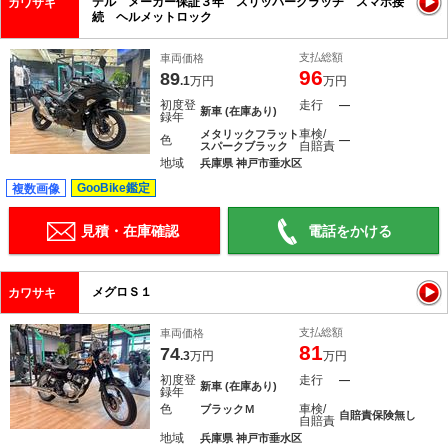
デル メーカー保証３年 スリッパークラッチ スマホ接
カワサキ
続 ヘルメットロック
支払総額
車両価格
96
89
.1
万円
万円
初度登
走行
―
新車 (在庫あり)
録年
車検/
メタリックフラット
色
―
自賠責
スパークブラック
地域
兵庫県 神戸市垂水区
GooBike鑑定
複数画像
見積・在庫確認
電話をかける
メグロＳ１
カワサキ
支払総額
車両価格
81
74
.3
万円
万円
初度登
走行
―
新車 (在庫あり)
録年
色
車検/
ブラックＭ
自賠責保険無し
自賠責
地域
兵庫県 神戸市垂水区