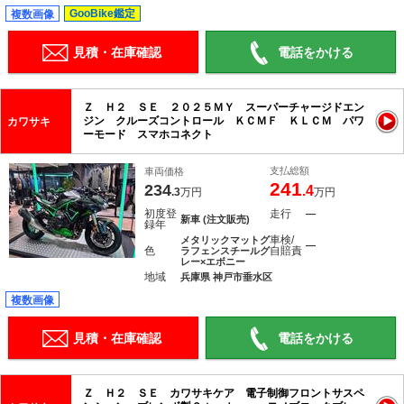
GooBike鑑定
複数画像
見積・在庫確認
電話をかける
Ｚ Ｈ２ ＳＥ ２０２５ＭＹ スーパーチャージドエン
ジン クルーズコントロール ＫＣＭＦ ＫＬＣＭ パワ
カワサキ
ーモード スマホコネクト
支払総額
車両価格
241
234
.4
.3
万円
万円
初度登
走行
―
新車 (注文販売)
録年
車検/
メタリックマットグ
―
色
自賠責
ラフェンスチールグ
レー×エボニー
地域
兵庫県 神戸市垂水区
複数画像
見積・在庫確認
電話をかける
Ｚ Ｈ２ ＳＥ カワサキケア 電子制御フロントサスペ