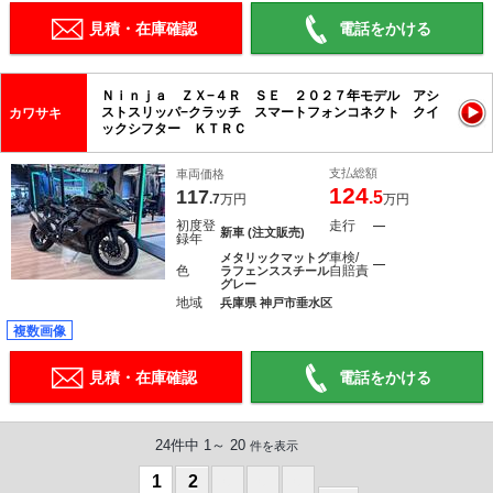
見積・在庫確認
電話をかける
Ｎｉｎｊａ ＺＸ−４Ｒ ＳＥ ２０２７年モデル アシ
ストスリッパ−クラッチ スマートフォンコネクト クイ
カワサキ
ックシフター ＫＴＲＣ
支払総額
車両価格
124
117
.5
.7
万円
万円
初度登
走行
―
新車 (注文販売)
録年
車検/
メタリックマットグ
―
色
自賠責
ラフェンススチール
グレー
地域
兵庫県 神戸市垂水区
複数画像
見積・在庫確認
電話をかける
24件中 1～ 20
件を表示
1
2
0
0
0