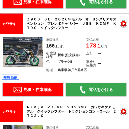
見積・在庫確認
電話をかける
Ｚ９００ ＳＥ ２０２６年モデル オーリンズリアサス
ペンション ブレンボキャリパー ＵＳＢ ＫＣＭＦ Ｋ
カワサキ
ＴＲＣ クイックシフター
支払総額
車両価格
173
166
.1
.1
万円
万円
初度登
走行
―
新車 (注文販売)
録年
色
車検/
ブラックII
―
自賠責
地域
兵庫県 神戸市垂水区
複数画像
見積・在庫確認
電話をかける
Ｎｉｎｊａ ＺＸ−６Ｒ ２０２６ＭＹ カワサキケアモ
デル クイックシフター トラクションコントロール Ｅ
カワサキ
ＴＣ２．０
支払総額
車両価格