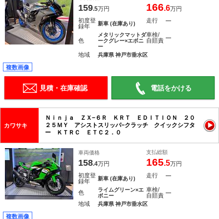
166
159
.6
.5
万円
万円
初度登
走行
―
新車 (在庫あり)
録年
車検/
メタリックマットダ
―
色
自賠責
ークグレー×エボニ
ー
地域
兵庫県 神戸市垂水区
複数画像
見積・在庫確認
電話をかける
Ｎｉｎｊａ ＺＸ−６Ｒ ＫＲＴ ＥＤＩＴＩＯＮ ２０
２５ＭＹ アシストスリッパ−クラッチ クイックシフタ
カワサキ
ー ＫＴＲＣ ＥＴＣ２．０
支払総額
車両価格
165
158
.5
.4
万円
万円
初度登
走行
―
新車 (在庫あり)
録年
車検/
ライムグリーン×エ
色
―
自賠責
ボニー
地域
兵庫県 神戸市垂水区
複数画像