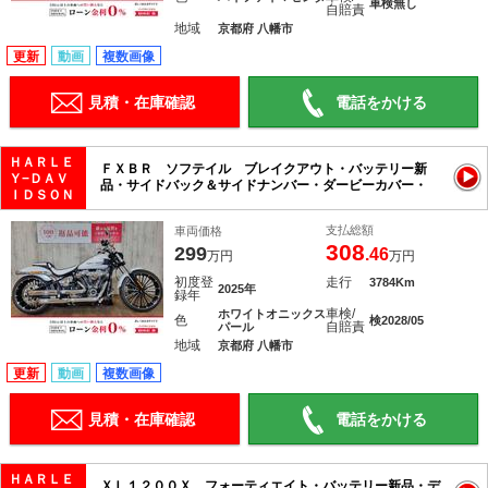
車検無し
自賠責
地域
京都府 八幡市
更新
動画
複数画像
見積・在庫確認
電話をかける
ＨＡＲＬＥ
ＦＸＢＲ ソフテイル ブレイクアウト・バッテリー新
Ｙ−ＤＡＶ
品・サイドバック＆サイドナンバー・ダービーカバー・
ＩＤＳＯＮ
支払総額
車両価格
308
299
.46
万円
万円
初度登
走行
3784Km
2025年
録年
車検/
ホワイトオニックス
色
検2028/05
自賠責
パール
地域
京都府 八幡市
更新
動画
複数画像
見積・在庫確認
電話をかける
ＨＡＲＬＥ
ＸＬ１２００Ｘ フォーティエイト・バッテリー新品・デ