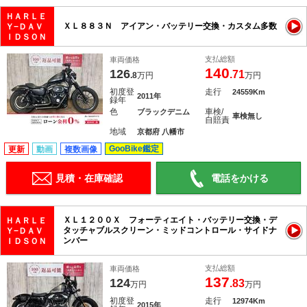
ＨＡＲＬＥ
ＸＬ８８３Ｎ アイアン・バッテリー交換・カスタム多数
Ｙ−ＤＡＶ
ＩＤＳＯＮ
支払総額
車両価格
140
126
.71
.8
万円
万円
初度登
走行
24559Km
2011年
録年
色
車検/
ブラックデニム
車検無し
自賠責
地域
京都府 八幡市
GooBike鑑定
更新
動画
複数画像
見積・在庫確認
電話をかける
ＸＬ１２００Ｘ フォーティエイト・バッテリー交換・デ
ＨＡＲＬＥ
タッチャブルスクリーン・ミッドコントロール・サイドナ
Ｙ−ＤＡＶ
ンバー
ＩＤＳＯＮ
支払総額
車両価格
137
124
.83
万円
万円
初度登
走行
12974Km
2015年