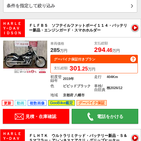
条件を指定して絞り込み
ＨＡＲＬＥ
ＦＬＦＢＳ ソフテイルファットボーイ１１４・バッテリ
Ｙ−ＤＡＶ
ー新品・エンジンガード・スマホホルダー
ＩＤＳＯＮ
支払総額
車両価格
294
285
.46
万円
万円
グーバイク保証付きプラン
301
支払総額
.25
万円
初度登
走行
404Km
2019年
録年
色
車検/
ビビッドブラック
検2026/12
自賠責
地域
京都府 八幡市
GooBike鑑定
グーバイク保証
更新
動画
複数画像
見積・在庫確認
電話をかける
ＨＡＲＬＥ
ＦＬＨＴＫ ウルトラリミテッド・バッテリー新品・Ｓ＆
Ｙ−ＤＡＶ
Ｓマフラー・アレンネスエアクリ・グリップヒーター