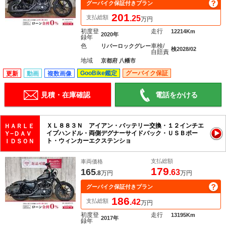
グーバイク保証付きプラン
201
支払総額
.25
万円
初度登
走行
12214Km
2020年
録年
色
車検/
リバーロックグレー
検2028/02
自賠責
地域
京都府 八幡市
GooBike鑑定
グーバイク保証
更新
動画
複数画像
見積・在庫確認
電話をかける
ＸＬ８８３Ｎ アイアン・バッテリー交換・１２インチエ
ＨＡＲＬＥ
イプハンドル・両側デグナーサイドバック・ＵＳＢポー
Ｙ−ＤＡＶ
ト・ウィンカーエクステンショ
ＩＤＳＯＮ
支払総額
車両価格
179
165
.63
.8
万円
万円
グーバイク保証付きプラン
186
支払総額
.42
万円
初度登
走行
13195Km
2017年
録年