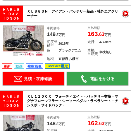
ＨＡＲＬＥ
ＸＬ８８３Ｎ アイアン・バッテリー新品・社外エアクリ
Ｙ−ＤＡＶ
ーナー
ＩＤＳＯＮ
支払総額
車両価格
163
149
.63
.8
万円
万円
初度登
走行
3773Km
2015年
録年
色
車検/
ブラックデニム
車検無し
自賠責
地域
京都府 八幡市
GooBike鑑定
更新
動画
複数画像
見積・在庫確認
電話をかける
ＸＬ１２００Ｘ フォーティエイト・バッテリー交換・マ
ＨＡＲＬＥ
グナフローマフラー・シーソーペダル・ラペラシート・チ
Ｙ−ＤＡＶ
ンスポ・サイドバック・
ＩＤＳＯＮ
支払総額
車両価格
162
148
.63
.8
万円
万円