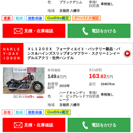
色
車検/
ブラックデニム
車検無し
自賠責
地域
京都府 八幡市
GooBike鑑定
グーバイク保証
更新
動画
複数画像
見積・在庫確認
電話をかける
ＸＬ１２００Ｘ フォーティエイト・バッテリー新品・バ
ＨＡＲＬＥ
ンス＆ハインズスリップオンマフラー・スクリーミンイー
Ｙ−ＤＡＶ
グルエアクリ・社外ハンドル
ＩＤＳＯＮ
支払総額
車両価格
163
149
.63
.8
万円
万円
初度登
走行
16467Km
2015年
録年
車検/
ハードキャンディ
車検無し
色
自賠責
ー ビッグレッドフ
レーク
地域
京都府 八幡市
GooBike鑑定
新着
動画
複数画像
見積・在庫確認
電話をかける