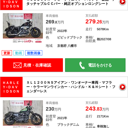
Ｙ−ＤＡＶ
タッチャブルＣＣバー・純正オプションロングシート
ＩＤＳＯＮ
支払総額
車両価格
279
269
.26
.8
万円
万円
初度登
走行
5078Km
2022年
録年
色
車検/
ビビッドブラック
検2027/08
自賠責
地域
京都府 八幡市
更新
動画
複数画像
見積・在庫確認
電話をかける
ＸＬ１２００ＮＳアイアン・ワンオーナー車両・マフラ
ＨＡＲＬＥ
ー・ケラーマンウインカー・ハンドル・Ｋ＆Ｈシート・フ
Ｙ−ＤＡＶ
ェンダーレス
ＩＤＳＯＮ
支払総額
車両価格
243
230
.83
万円
万円
初度登
走行
2171Km
2021年
録年
色
車検/
ブラックデニム
車検無し