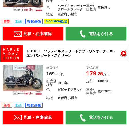
録年
車検/
ハードキャンディー
色
車検無し
自賠責
クロームフレーク
地域
京都府 八幡市
GooBike鑑定
更新
動画
複数画像
見積・在庫確認
電話をかける
ＨＡＲＬＥ
ＦＸＢＢ ソフテイルストリートボブ・ワンオーナー車・
Ｙ−ＤＡＶ
エンジンガード・スクリーン
ＩＤＳＯＮ
支払総額
車両価格
179
169
.26
.8
万円
万円
初度登
走行
16616Km
2019年
録年
色
車検/
ビビッドブラック
検2028/01
自賠責
地域
京都府 八幡市
新着
動画
複数画像
見積・在庫確認
電話をかける