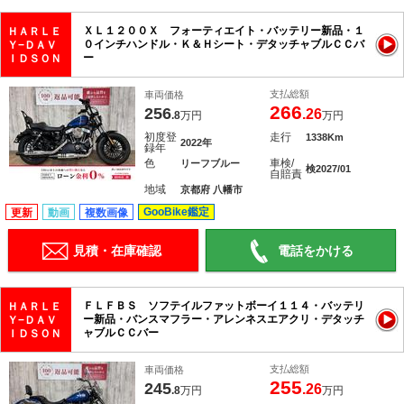
ＸＬ１２００Ｘ フォーティエイト・バッテリー新品・１
ＨＡＲＬＥ
０インチハンドル・Ｋ＆Ｈシート・デタッチャブルＣＣバ
Ｙ−ＤＡＶ
ー
ＩＤＳＯＮ
支払総額
車両価格
266
256
.26
.8
万円
万円
初度登
走行
1338Km
2022年
録年
色
車検/
リーフブルー
検2027/01
自賠責
地域
京都府 八幡市
GooBike鑑定
更新
動画
複数画像
見積・在庫確認
電話をかける
ＦＬＦＢＳ ソフテイルファットボーイ１１４・バッテリ
ＨＡＲＬＥ
ー新品・バンスマフラー・アレンネスエアクリ・デタッチ
Ｙ−ＤＡＶ
ャブルＣＣバー
ＩＤＳＯＮ
支払総額
車両価格
255
245
.26
.8
万円
万円