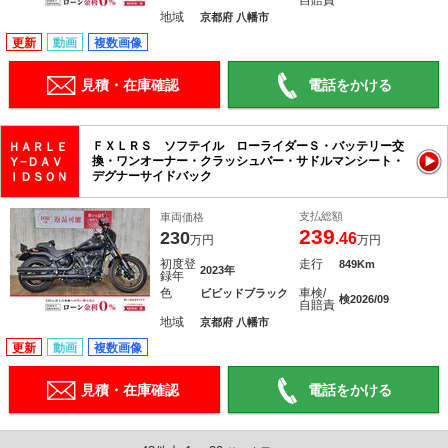
自賠責
地域
京都府 八幡市
更新
動画
複数画像
見積・在庫確認
電話をかける
ＦＸＬＲＳ ソフテイル ローライダーＳ・バッテリー交
ＨＡＲＬＥ
換・ワンオーナー・クラッシュバー・サドルマンシート・
Ｙ−ＤＡＶ
デグナーサイドバック
ＩＤＳＯＮ
支払総額
車両価格
239
230
.46
万円
万円
初度登
走行
849Km
2023年
録年
色
車検/
ビビッドブラック
検2026/09
自賠責
地域
京都府 八幡市
更新
動画
複数画像
見積・在庫確認
電話をかける