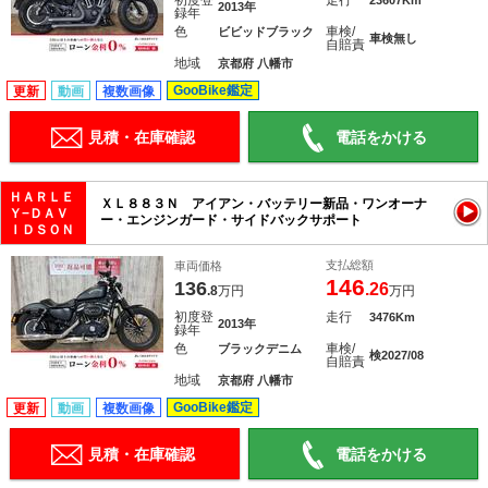
初度登
走行
23607Km
2013年
録年
色
車検/
ビビッドブラック
車検無し
自賠責
地域
京都府 八幡市
GooBike鑑定
更新
動画
複数画像
見積・在庫確認
電話をかける
ＨＡＲＬＥ
ＸＬ８８３Ｎ アイアン・バッテリー新品・ワンオーナ
Ｙ−ＤＡＶ
ー・エンジンガード・サイドバックサポート
ＩＤＳＯＮ
支払総額
車両価格
146
136
.26
.8
万円
万円
初度登
走行
3476Km
2013年
録年
色
車検/
ブラックデニム
検2027/08
自賠責
地域
京都府 八幡市
GooBike鑑定
更新
動画
複数画像
見積・在庫確認
電話をかける