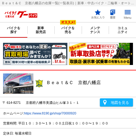
Ｂｅａｔ＆Ｃ 京都八幡店の在庫一覧(一覧表示)｜新車・中古バイク・二輪車・オートバイ情報なら【グーバイク(GooBike)】
バイクを
新車
バイクを
メンテ
コミュ
探す
販売店
売る
ナンス
ニティ
Ｂｅａｔ＆Ｃ 京都八幡店
地図を見る
〒 614-8271 京都府八幡市美濃山ヒル塚３１－１
ホームページ:
https://www.8190.jp/shop/70000920
営業時間: 平日１０：３０〜１９：００土日祝１０：００〜１９：００
定休日: 毎週水曜日