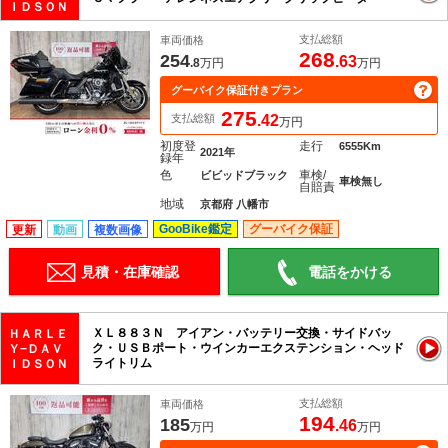
ＩＤＳＯＮ
支払総額
車両価格
268
254
.63
.8
万円
万円
グーバイク保証付きプラン
275
支払総額
.42
万円
初度登
走行
6555Km
2021年
録年
色
車検/
ビビッドブラック
車検無し
自賠責
地域
京都府 八幡市
GooBike鑑定
グーバイク保証
更新
動画
複数画像
見積・在庫確認
電話をかける
ＸＬ８８３Ｎ アイアン・バッテリー交換・サイドバッ
ＨＡＲＬＥ
ク・ＵＳＢポート・ウインカーエクステンション・ヘッド
Ｙ−ＤＡＶ
ライトリム
ＩＤＳＯＮ
支払総額
車両価格
194
185
.46
万円
万円