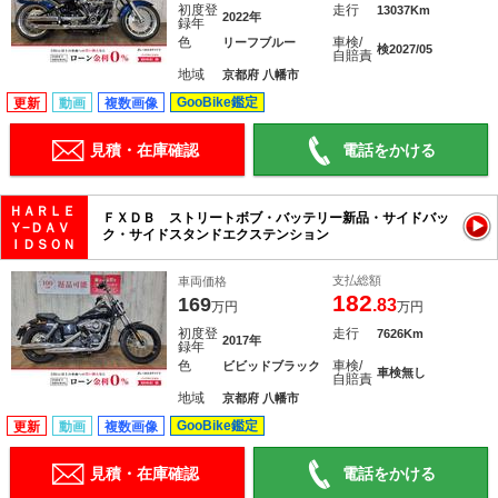
初度登
走行
13037Km
2022年
録年
色
車検/
リーフブルー
検2027/05
自賠責
地域
京都府 八幡市
GooBike鑑定
更新
動画
複数画像
見積・在庫確認
電話をかける
ＨＡＲＬＥ
ＦＸＤＢ ストリートボブ・バッテリー新品・サイドバッ
Ｙ−ＤＡＶ
ク・サイドスタンドエクステンション
ＩＤＳＯＮ
支払総額
車両価格
182
169
.83
万円
万円
初度登
走行
7626Km
2017年
録年
色
車検/
ビビッドブラック
車検無し
自賠責
地域
京都府 八幡市
GooBike鑑定
更新
動画
複数画像
見積・在庫確認
電話をかける