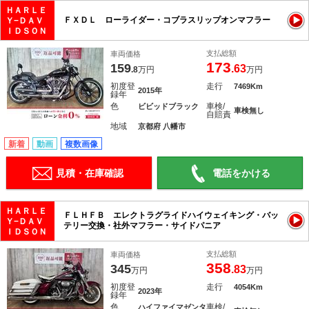
ＨＡＲＬＥ
ＦＸＤＬ ローライダー・コブラスリップオンマフラー
Ｙ−ＤＡＶ
ＩＤＳＯＮ
支払総額
車両価格
173
159
.63
.8
万円
万円
初度登
走行
7469Km
2015年
録年
色
車検/
ビビッドブラック
車検無し
自賠責
地域
京都府 八幡市
新着
動画
複数画像
見積・在庫確認
電話をかける
ＨＡＲＬＥ
ＦＬＨＦＢ エレクトラグライドハイウェイキング・バッ
Ｙ−ＤＡＶ
テリー交換・社外マフラー・サイドパニア
ＩＤＳＯＮ
支払総額
車両価格
358
345
.83
万円
万円
初度登
走行
4054Km
2023年
録年
色
車検/
ハイファイマゼンタ