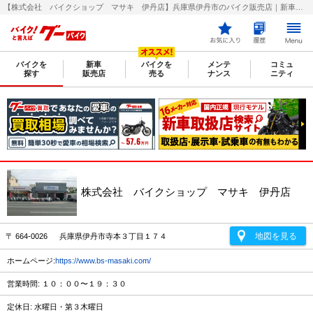
【株式会社 バイクショップ マサキ 伊丹店】兵庫県伊丹市のバイク販売店｜新車・中古バイクなら【グーバイク(GooBike)】
バイクを
新車
バイクを
メンテ
コミュ
探す
販売店
売る
ナンス
ニティ
株式会社 バイクショップ マサキ 伊丹店
地図を見る
〒 664-0026 兵庫県伊丹市寺本３丁目１７４
ホームページ:
https://www.bs-masaki.com/
営業時間: １０：００〜１９：３０
定休日: 水曜日・第３木曜日