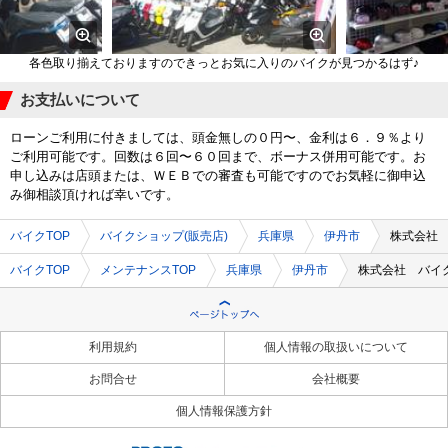
各色取り揃えておりますのできっとお気に入りのバイクが見つかるはず♪
お支払いについて
ローンご利用に付きましては、頭金無しの０円〜、金利は６．９％より
ご利用可能です。回数は６回〜６０回まで、ボーナス併用可能です。お
申し込みは店頭または、ＷＥＢでの審査も可能ですのでお気軽に御申込
み御相談頂ければ幸いです。
バイクTOP
バイクショップ(販売店)
兵庫県
伊丹市
株式会社
バイクTOP
メンテナンスTOP
兵庫県
伊丹市
株式会社 バイ
利用規約
個人情報の取扱いについて
お問合せ
会社概要
個人情報保護方針