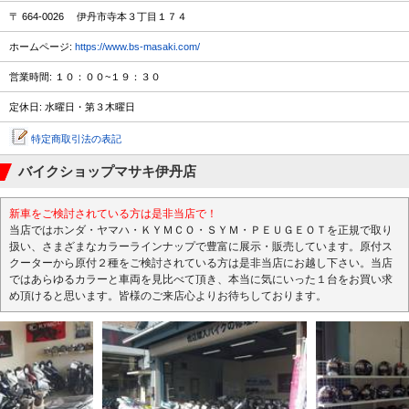
〒 664-0026 伊丹市寺本３丁目１７４
ホームページ:
https://www.bs-masaki.com/
営業時間: １０：００~１９：３０
定休日: 水曜日・第３木曜日
特定商取引法の表記
バイクショップマサキ伊丹店
新車をご検討されている方は是非当店で！
当店ではホンダ・ヤマハ・ＫＹＭＣＯ・ＳＹＭ・ＰＥＵＧＥＯＴを正規で取り
扱い、さまざまなカラーラインナップで豊富に展示・販売しています。原付ス
クーターから原付２種をご検討されている方は是非当店にお越し下さい。当店
ではあらゆるカラーと車両を見比べて頂き、本当に気にいった１台をお買い求
め頂けると思います。皆様のご来店心よりお待ちしております。