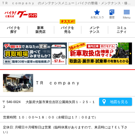
ＴＲ ｃｏｍｐａｎｙ のメンテナンスメニュー｜バイクの整備・メンテナンス・修理店を探すなら【グーバイク(GooBike)】
バイクを
新車
バイクを
メンテ
コミュ
探す
販売店
売る
ナンス
ニティ
ＴＲ ｃｏｍｐａｎｙ
地図を見る
〒 546-0024 大阪府大阪市東住吉区公園南矢田１－２５－１
２
営業時間: １０：００〜１８：００（水曜日は１７：００まで）
定休日: 月曜日※月曜祭日は営業（臨時休業がありますので、来店時にはＴＥＬ下さ
い）