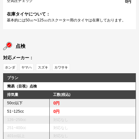
空気圧チェック
0円
在庫タイヤについて：
基本的には50㏄〜125㏄のスクーター用のタイヤは在庫しております。
点検
対応メーカー：
ホンダ
ヤマハ
スズキ
カワサキ
プラン
簡易（目視）点検
排気量
工数(税込)
50cc以下
0円
51~125cc
0円
126~250cc
対応なし
251~400cc
対応なし
401cc以上
対応なし