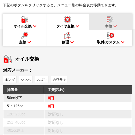
下記のボタンをクリックすると、メニュー別の料金表に移動できます。
オイル交換
タイヤ交換
車検
点検
修理
取付/カスタム
オイル交換
対応メーカー：
ホンダ
ヤマハ
スズキ
カワサキ
排気量
工費(税込)
50cc以下
0円
51~125cc
0円
126~250cc
対応なし
251~400cc
対応なし
401cc以上
対応なし