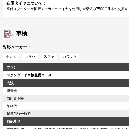
在庫タイヤについて：
原付スクーターが国産メーカーのタイヤを使用し全部込み7500円/1本〜交
車検
対応メーカー：
ホンダ
ヤマハ
スズキ
カワサキ
プラン
スタンダード車検整備コース
内訳
重量税
自賠責保険
印紙代
整備代行手数料
特記事項