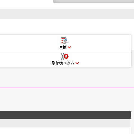
車検
取付/カスタム