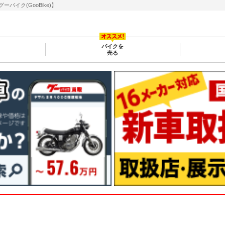
イク(GooBike)】
バイクを
売る