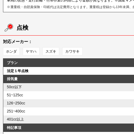
車両の状態・走行距離・付帯作業の内容により金額が異なります。※国産４メ
重量税・自賠責保険・印紙代は法定費用となります。重量税は登録から13年未満、
点検
対応メーカー：
ホンダ
ヤマハ
スズキ
カワサキ
プラン
法定１年点検
排気量
50cc以下
51~125cc
126~250cc
251~400cc
401cc以上
特記事項