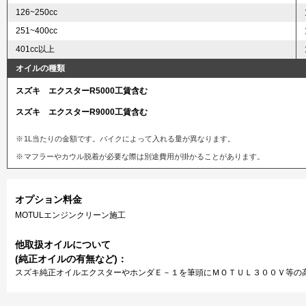
126~250cc
251~400cc
401cc以上
オイルの種類
スズキ エクスターR5000工賃含む
スズキ エクスターR9000工賃含む
1L当たりの金額です。バイクによって入れる量が異なります。
マフラーやカウル脱着が必要な際は別途費用が掛かることがあります。
オプション料金
MOTULエンジンクリーン施工
他取扱オイルについて
(純正オイルの有無など)：
スズキ純正オイルエクスターやホンダＥ－１を筆頭にＭＯＴＵＬ３００Ｖ等の