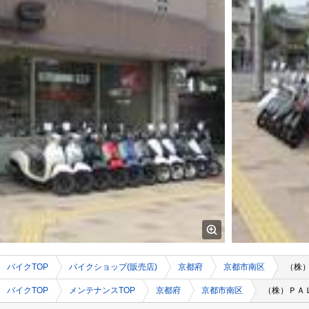
バイクTOP
バイクショップ(販売店)
京都府
京都市南区
（株
バイクTOP
メンテナンスTOP
京都府
京都市南区
（株）ＰＡ