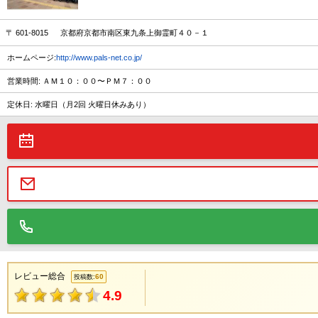
〒 601-8015 京都府京都市南区東九条上御霊町４０－１
ホームページ:
http://www.pals-net.co.jp/
営業時間: ＡＭ１０：００〜ＰＭ７：００
定休日: 水曜日（月2回 火曜日休みあり）
レビュー総合
60
投稿数:
4.9