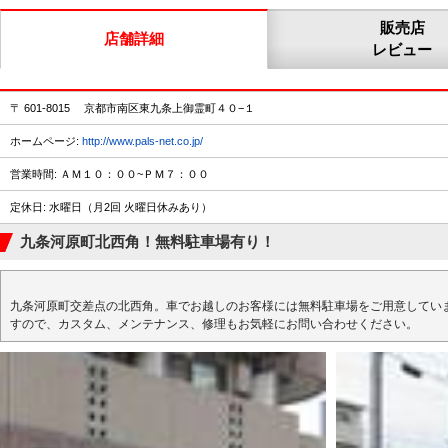
販売店
店舗詳細
レビュー
〒 601-8015 京都市南区東九条上御霊町４０−１
ホームページ:
http://www.pals-net.co.jp/
営業時間: ＡＭ１０：００~ＰＭ７：００
定休日: 水曜日（月2回 火曜日休みあり）
九条河原町北西角！無料駐車場有り！
九条河原町交差点の北西角。車でお越しのお客様には無料駐車場をご用意してい
すので、カスタム、メンテナンス、修理もお気軽にお問い合わせください。