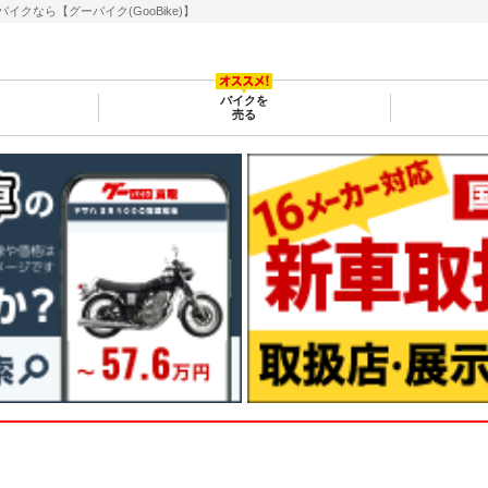
なら【グーバイク(GooBike)】
バイクを
売る