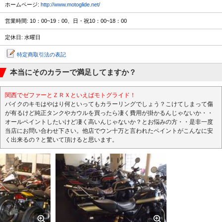
ホームページ:
http://www.motoglide.net/
営業時間: 10：00~19：00、日・祝10：00~18：00
定休日: 水曜日
特定商取引法の表記
本当にそのカラーで満足してますか？
関西でゼファーとＺＲＸといえばモトグライド！
バイクのキモはやはり何といってもカラーリングでしょう？こけてしまって傷
が有るけど純正タンクやカウルを買ったら凄く費用が掛かるんじゃないか・・
オールペイントしたいけど凄く高いんじゃないか？とお悩みの方・・是非一度
当店にお問い合わせ下さい。他店でウン十万と言われたペイントがこんなに安
く出来るの？と驚いて頂けると思います。