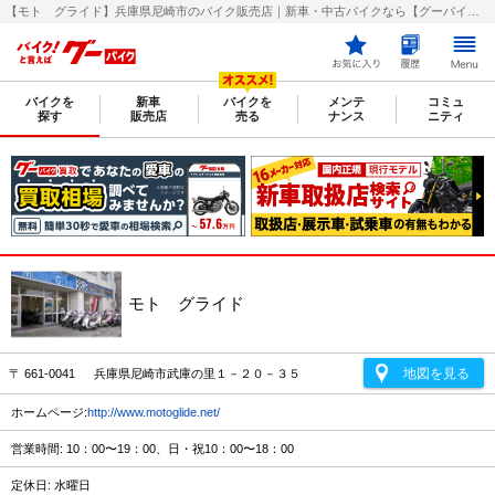
【モト グライド】兵庫県尼崎市のバイク販売店｜新車・中古バイクなら【グーバイク(GooBike)】
バイクを
新車
バイクを
メンテ
コミュ
探す
販売店
売る
ナンス
ニティ
モト グライド
地図を見る
〒 661-0041 兵庫県尼崎市武庫の里１－２０－３５
ホームページ:
http://www.motoglide.net/
営業時間: 10：00〜19：00、日・祝10：00〜18：00
定休日: 水曜日