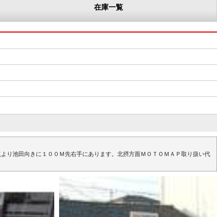
在庫一覧
点より池田向きに１００Ｍ先右手にあります。北摂方面ＭＯＴＯＭＡＰ取り扱い代