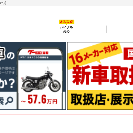
e)】
バイクを
売る