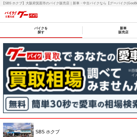
【SBS ホクブ】大阪府箕面市のバイク販売店｜新車・中古バイクなら【グーバイク(GooBik
バイクを
新車
探す
販売店
SBS ホクブ