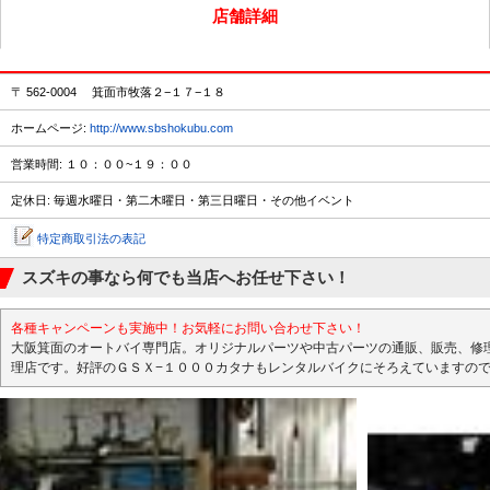
店舗詳細
〒 562-0004 箕面市牧落２−１７−１８
ホームページ:
http://www.sbshokubu.com
営業時間: １０：００~１９：００
定休日: 毎週水曜日・第二木曜日・第三日曜日・その他イベント
特定商取引法の表記
スズキの事なら何でも当店へお任せ下さい！
各種キャンペーンも実施中！お気軽にお問い合わせ下さい！
大阪箕面のオートバイ専門店。オリジナルパーツや中古パーツの通販、販売、修
理店です。好評のＧＳＸ−１０００カタナもレンタルバイクにそろえていますの