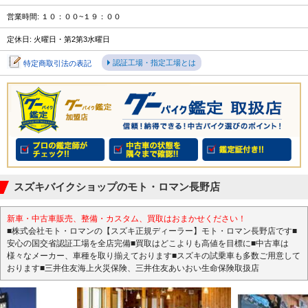
営業時間: １０：００~１９：００
定休日: 火曜日・第2第3水曜日
認証工場・指定工場とは
特定商取引法の表記
スズキバイクショップのモト・ロマン長野店
新車・中古車販売、整備・カスタム、買取はおまかせください！
■株式会社モト・ロマンの【スズキ正規ディーラー】モト・ロマン長野店です■
安心の国交省認証工場を全店完備■買取はどこよりも高値を目標に■中古車は
様々なメーカー、車種を取り揃えております■スズキの試乗車も多数ご用意して
おります■三井住友海上火災保険、三井住友あいおい生命保険取扱店