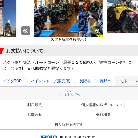
スズキ新車多数展示！
お支払いについて
現金・銀行振込・オートローン（最長１２０回払い、提携ローン会社に
よって金利／支払回数など異なります）
バイクTOP
バイクショップ(販売店)
長野県
長野市
モト・ロ
利用規約
個人情報の取扱いについて
お問合せ
会社概要
個人情報保護方針