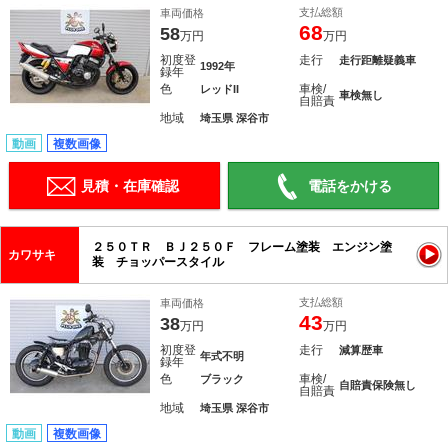
支払総額
車両価格
68
58
万円
万円
初度登
走行
走行距離疑義車
1992年
録年
色
車検/
レッドII
車検無し
自賠責
地域
埼玉県 深谷市
動画
複数画像
見積・在庫確認
電話をかける
２５０ＴＲ ＢＪ２５０Ｆ フレーム塗装 エンジン塗
カワサキ
装 チョッパースタイル
支払総額
車両価格
43
38
万円
万円
初度登
走行
減算歴車
年式不明
録年
色
車検/
ブラック
自賠責保険無し
自賠責
地域
埼玉県 深谷市
動画
複数画像