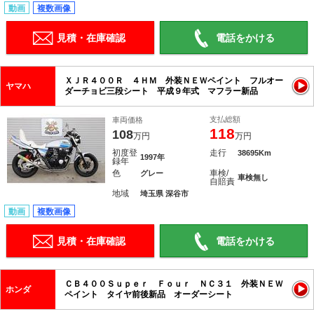
動画
複数画像
見積・在庫確認
電話をかける
ＸＪＲ４００Ｒ ４ＨＭ 外装ＮＥＷペイント フルオー
ヤマハ
ダーチョビ三段シート 平成９年式 マフラー新品
支払総額
車両価格
118
108
万円
万円
初度登
走行
38695Km
1997年
録年
色
車検/
グレー
車検無し
自賠責
地域
埼玉県 深谷市
動画
複数画像
見積・在庫確認
電話をかける
ＣＢ４００Ｓｕｐｅｒ Ｆｏｕｒ ＮＣ３１ 外装ＮＥＷ
ホンダ
ペイント タイヤ前後新品 オーダーシート