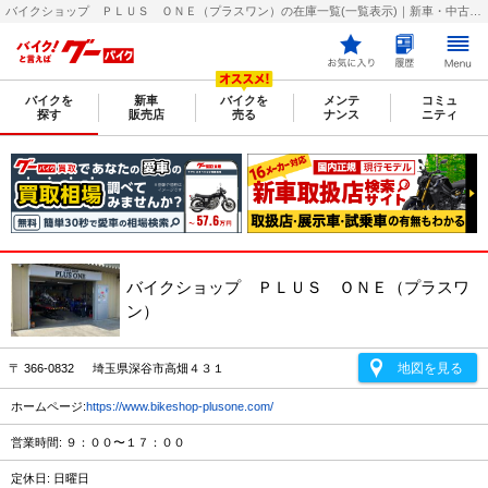
バイクショップ ＰＬＵＳ ＯＮＥ（プラスワン）の在庫一覧(一覧表示)｜新車・中古バイク・二輪車・オートバイ情報なら【グーバイク(GooBike)】
バイクを
新車
バイクを
メンテ
コミュ
探す
販売店
売る
ナンス
ニティ
バイクショップ ＰＬＵＳ ＯＮＥ（プラスワ
ン）
地図を見る
〒 366-0832 埼玉県深谷市高畑４３１
ホームページ:
https://www.bikeshop-plusone.com/
営業時間: ９：００〜１７：００
定休日: 日曜日