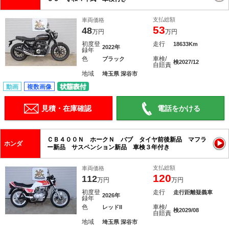
支払総額
車両価格
53
48
万円
万円
初度登
走行
18633Km
2022年
録年
色
車検/
ブラック
検2027/12
自賠責
地域
埼玉県 深谷市
動画
複数画像
見積・在庫確認
電話をかける
ＣＢ４００Ｎ ホークＮ バブ タイヤ前後新品 マフラ
ホンダ
ー新品 サスペンション新品 車検３年付き
支払総額
車両価格
120
112
万円
万円
初度登
走行
走行距離疑義車
2026年
録年
色
車検/
レッドII
検2029/08
自賠責
地域
埼玉県 深谷市