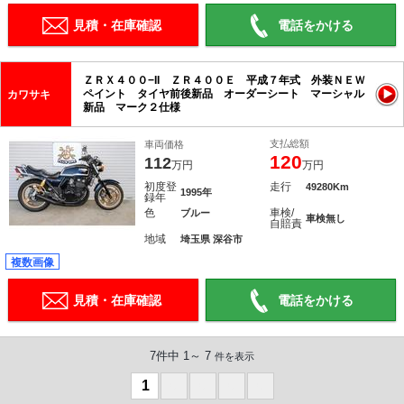
見積・在庫確認
電話をかける
ＺＲＸ４００−II ＺＲ４００Ｅ 平成７年式 外装ＮＥＷ
ペイント タイヤ前後新品 オーダーシート マーシャル
カワサキ
新品 マーク２仕様
支払総額
車両価格
120
112
万円
万円
初度登
走行
49280Km
1995年
録年
色
車検/
ブルー
車検無し
自賠責
地域
埼玉県 深谷市
複数画像
見積・在庫確認
電話をかける
7件中 1～ 7
件を表示
1
0
0
0
0