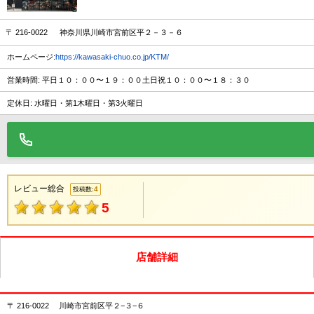
〒 216-0022 神奈川県川崎市宮前区平２－３－６
ホームページ:
https://kawasaki-chuo.co.jp/KTM/
営業時間: 平日１０：００〜１９：００土日祝１０：００〜１８：３０
定休日: 水曜日・第1木曜日・第3火曜日
レビュー総合
4
投稿数:
5
店舗詳細
〒 216-0022 川崎市宮前区平２−３−６