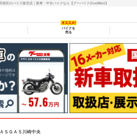
区のバイク販売店｜新車・中古バイクなら【グーバイク(GooBike)】
バイクを
売る
ＡＳＧＡＳ川崎中央