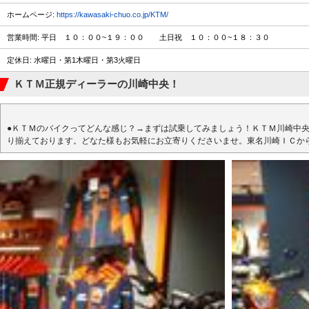
ホームページ:
https://kawasaki-chuo.co.jp/KTM/
営業時間: 平日 １０：００~１９：００ 土日祝 １０：００~１８：３０
定休日: 水曜日・第1木曜日・第3火曜日
ＫＴＭ正規ディーラーの川崎中央！
●ＫＴＭのバイクってどんな感じ？→まずは試乗してみましょう！ＫＴＭ川崎中
り揃えております。どなた様もお気軽にお立寄りくださいませ。東名川崎ＩＣか