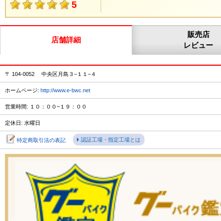
5
販売店
店舗詳細
レビュー
〒 104-0052 中央区月島３−１１−４
ホームページ:
http://www.e-bwc.net
営業時間: １０：００~１９：００
定休日: 水曜日
認証工場・指定工場とは
特定商取引法の表記