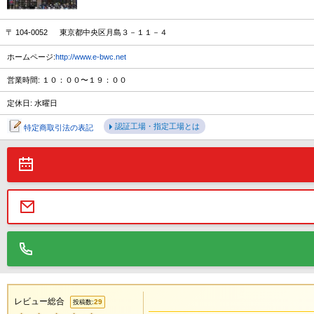
〒 104-0052 東京都中央区月島３－１１－４
ホームページ:
http://www.e-bwc.net
営業時間: １０：００〜１９：００
定休日: 水曜日
認証工場・指定工場とは
特定商取引法の表記
レビュー総合
29
投稿数: