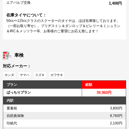
エアバルブ交換
1,408円
在庫タイヤについて：
50cc〜125ccクラスのスクーターのタイヤは、ほぼ在庫致しております。
（一部お取り寄せ）。ブリヂストン＆ダンロップ＆ピレリー＆ミシュラン
＆IRC＆メッツラー等、お客様のご要望にお応え致します！
車検
対応メーカー：
ホンダ
ヤマハ
スズキ
カワサキ
プラン
総額
ばっちりプラン
39,960円
内訳
重量税
3,800円
自賠責保険
8,760円
印紙代
2,100円