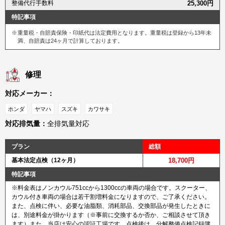
整備代行手数料
25,300円
特記事項
重量税・自賠責保険・印紙代は法定費用となります。重量税は登録から13年未
満、自賠責は24ヶ月で計算しております。
修理
対応メーカー：
ホンダ
ヤマハ
スズキ
カワサキ
対応排気量：
全排気量対応
プラン
総額
基本法定点検（12ヶ月）
18,700円
特記事項
※料金表はノンカウル751ccから1300ccの車両の場合です。スクーター、
カウル付き車両の場合は若干割増料金になりますので、ご了承ください。
また、点検に伴い、必要な油脂類、消耗部品、交換部品が発生したときに
は、別途料金が掛かります（※事前に交換するか否か、ご相談させて頂き
ます）また、当店は安心の認証工場です。点検後は、分解整備点検記録簿