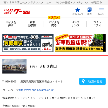
（有）ＳＢＳ青山のメンテナンスメニュー｜バイクの整備・メンテナンス・修理店を探すなら【グーバイク(GooBike)】
バイクを
新車
バイクを
メンテ
コミュ
探す
販売店
売る
ナンス
ニティ
（有）ＳＢＳ青山
地図を見る
〒 950-2003 新潟県新潟市西区東青山２－９－６
ホームページ:
http://www.sbs-aoyama.co.jp/
営業時間: １０：００〜１９：００（１１月〜３月は１０：００〜１８：００）
定休日: 火曜日・第３水曜日