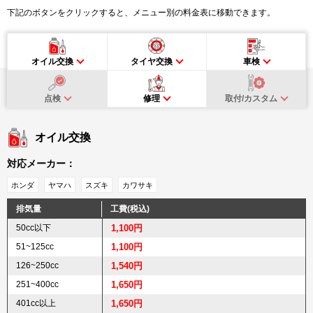
下記のボタンをクリックすると、メニュー別の料金表に移動できます。
オイル交換
タイヤ交換
車検
点検
修理
取付/カスタム
オイル交換
対応メーカー：
ホンダ
ヤマハ
スズキ
カワサキ
排気量
工費(税込)
50cc以下
1,100円
51~125cc
1,100円
126~250cc
1,540円
251~400cc
1,650円
401cc以上
1,650円