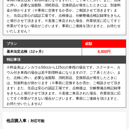
車両の場合は若干割増料金になりますので、ご了承ください。また、点検
に伴い、必要な油脂類、消耗部品、交換部品が発生したときには、別途料
金が掛かります（※事前に交換するか否か、ご相談させて頂きます）ま
た、当店は安心の認証工場です。点検後は、分解整備点検記録簿をきちん
と発行させて頂きます。※直接ご来店された場合、作業状況に応じてすぐ
作業ができない場合がございます。事前にご連絡を頂けますと、お待たせ
いたしません！
プラン
総額
基本法定点検（12ヶ月）
8,800円
特記事項
※料金表はノンカウル50ccから125ccの車両の場合です。スクーター、カ
ウル付き車両の場合は若干割増料金になりますので、ご了承ください。ま
た、点検に伴い、必要な油脂類、消耗部品、交換部品が発生したときに
は、別途料金が掛かります（※事前に交換するか否か、ご相談させて頂き
ます）また、当店は安心の認証工場です。点検後は、分解整備点検記録簿
をきちんと発行させて頂きます。※直接ご来店された場合、作業状況に応
じてすぐ作業ができない場合がございます。事前にご連絡を頂けますと、
お待たせいたしません!
他店購入車：
対応可能