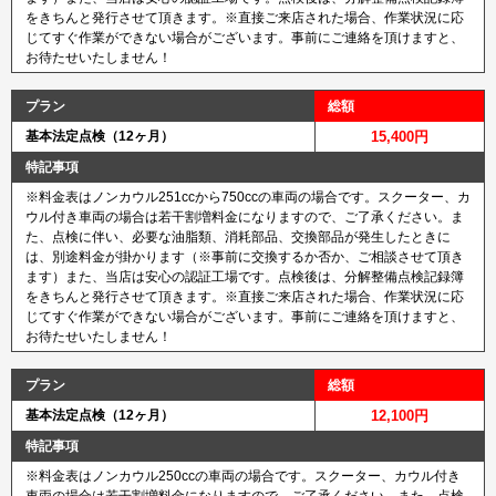
をきちんと発行させて頂きます。※直接ご来店された場合、作業状況に応
じてすぐ作業ができない場合がございます。事前にご連絡を頂けますと、
お待たせいたしません！
プラン
総額
基本法定点検（12ヶ月）
15,400円
特記事項
※料金表はノンカウル251ccから750ccの車両の場合です。スクーター、カ
ウル付き車両の場合は若干割増料金になりますので、ご了承ください。ま
た、点検に伴い、必要な油脂類、消耗部品、交換部品が発生したときに
は、別途料金が掛かります（※事前に交換するか否か、ご相談させて頂き
ます）また、当店は安心の認証工場です。点検後は、分解整備点検記録簿
をきちんと発行させて頂きます。※直接ご来店された場合、作業状況に応
じてすぐ作業ができない場合がございます。事前にご連絡を頂けますと、
お待たせいたしません！
プラン
総額
基本法定点検（12ヶ月）
12,100円
特記事項
※料金表はノンカウル250ccの車両の場合です。スクーター、カウル付き