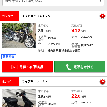
条件を指定して絞り込み
ＺＥＰＨＹＲ１１００
カワサキ
支払総額
車両価格
94
89
.8
.8
万円
万円
初度登
走行
25111Km
1992年
録年
色
車検/
ブラックII
検2027/02
自賠責
地域
神奈川県 横浜市保土ヶ谷区
複数画像
見積・在庫確認
電話をかける
ライブＤｉｏ ＺＸ
ホンダ
支払総額
車両価格
22
19
.8
.8
万円
万円
初度登
走行
3892Km
2003年
録年