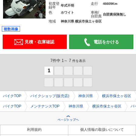
初度登
走行
46609Km
年式不明
録年
色
車検/
ホワイト
自賠責保険無し
自賠責
地域
神奈川県 横浜市保土ヶ谷区
複数画像
見積・在庫確認
電話をかける
7件中 1～ 7
件を表示
1
0
0
0
0
0
0
0
0
0
バイクTOP
バイクショップ(販売店)
神奈川県
横浜市保土ヶ谷区
バイクTOP
メンテナンスTOP
神奈川県
横浜市保土ヶ谷区
バ
利用規約
個人情報の取扱いについて