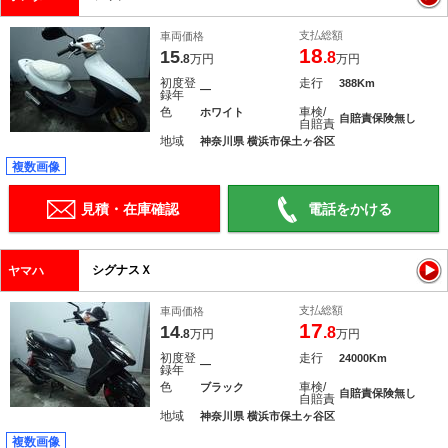
支払総額
車両価格
18
15
.8
.8
万円
万円
初度登
走行
388Km
―
録年
色
車検/
ホワイト
自賠責保険無し
自賠責
地域
神奈川県 横浜市保土ヶ谷区
複数画像
見積・在庫確認
電話をかける
シグナスＸ
ヤマハ
支払総額
車両価格
17
14
.8
.8
万円
万円
初度登
走行
24000Km
―
録年
色
車検/
ブラック
自賠責保険無し
自賠責
地域
神奈川県 横浜市保土ヶ谷区
複数画像