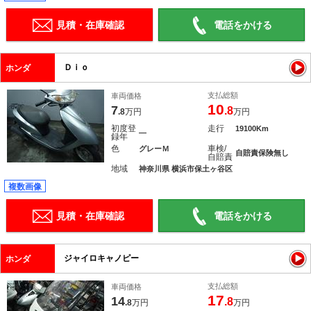
見積・在庫確認
電話をかける
Ｄｉｏ
ホンダ
支払総額
車両価格
10
7
.8
.8
万円
万円
初度登
走行
19100Km
―
録年
色
車検/
グレーＭ
自賠責保険無し
自賠責
地域
神奈川県 横浜市保土ヶ谷区
複数画像
見積・在庫確認
電話をかける
ジャイロキャノピー
ホンダ
支払総額
車両価格
17
14
.8
.8
万円
万円