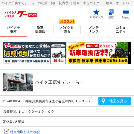
バイク工房すてぃーらーの在庫一覧(一覧表示)｜新車・中古バイク・二輪車・オートバイ情報なら【グーバイク(GooBike)】
バイクを
新車
バイクを
メンテ
コミュ
探す
販売店
売る
ナンス
ニティ
バイク工房すてぃーらー
地図を見る
〒 240-0064 神奈川県横浜市保土ケ谷区峰岡町１－３－７
営業時間: １１：００〜１９：００
定休日: 火曜日
特定商取引法の表記