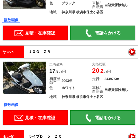
色
車検/
ブラック
自賠責保険無し
自賠責
地域
神奈川県 横浜市保土ヶ谷区
複数画像
見積・在庫確認
電話をかける
ＪＯＧ ＺＲ
ヤマハ
支払総額
車両価格
20
17
.2
.8
万円
万円
初度登
走行
24397Km
2003年
録年
色
車検/
ホワイト
自賠責保険無し
自賠責
地域
神奈川県 横浜市保土ヶ谷区
複数画像
見積・在庫確認
電話をかける
ライブＤｉｏ ＺＸ
ホンダ