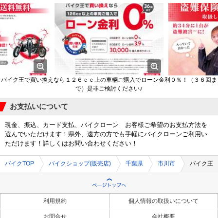
バイク王で買い換えなら１２６ｃｃ上の車輛ご購入でローン金利０％！（３６回ま
で）是非ご検討ください♪
お支払いについて
現金、振込、カード支払、バイクローン お客様ご希望のお支払方法を
選んでいただけます！県外、遠方の方でも手軽にバイクローンご利用い
ただけます！詳しくはお問い合わせください！
バイクTOP
バイクショップ(販売店)
千葉県
市川市
バイク王
利用規約
個人情報の取扱いについて
お問合せ
会社概要