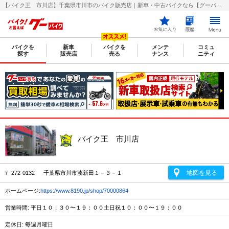
【バイク王 市川店】千葉県市川市のバイク販売店｜新車・中古バイクなら【グーバイク(GooBike)】
バイクを
新車
バイクを
メンテ
コミュ
探す
販売店
売る
ナンス
ニティ
バイク王 市川店
地図を見る
〒 272-0132 千葉県市川市湊新田１－３－１
ホームページ:
https://www.8190.jp/shop/70000864
営業時間: 平日１０：３０〜１９：００土日祝１０：００〜１９：００
定休日: 毎週月曜日