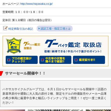
ホームページ:
http://www.hayasaka.co.jp/
営業時間: １０：００~１８：００
定休日: 第１火曜日（祝日の場合は翌日）
認証工場・指定工場とは
特定商取引法の表記
サマーセール開催中！！
ハヤサカサイクルグループでは、６月１日からサマーセールを開催中！話題の
新基準原付や通勤に大人気の原付２種、限定モデルの特価販売やメーカー品薄
の希少車両に厳選中古車と幅広いラインナップをご用意！！ぜひ一度ご来店く
ださい！