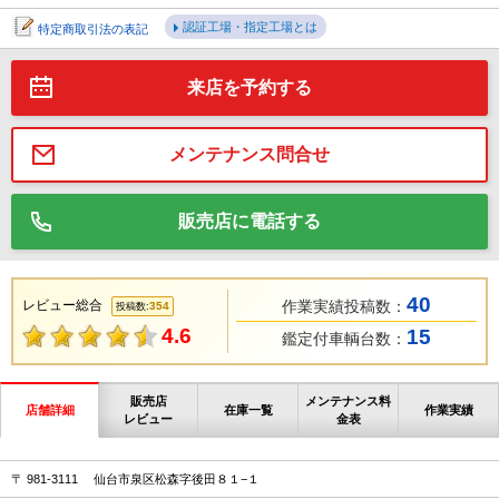
認証工場・指定工場とは
特定商取引法の表記
来店を予約する
メンテナンス問合せ
販売店に電話する
40
レビュー総合
作業実績投稿数：
354
投稿数:
4.6
15
鑑定付車輌台数：
販売店
メンテナンス料
店舗詳細
在庫一覧
作業実績
レビュー
金表
〒 981-3111 仙台市泉区松森字後田８１−１