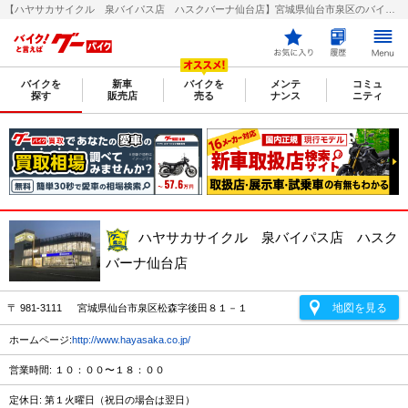
【ハヤサカサイクル 泉バイパス店 ハスクバーナ仙台店】宮城県仙台市泉区のバイク販売店｜新車・中古バイクなら【グーバイク(GooBike)】
バイクを
新車
バイクを
メンテ
コミュ
探す
販売店
売る
ナンス
ニティ
ハヤサカサイクル 泉バイパス店 ハスク
バーナ仙台店
地図を見る
〒 981-3111 宮城県仙台市泉区松森字後田８１－１
ホームページ:
http://www.hayasaka.co.jp/
営業時間: １０：００〜１８：００
定休日: 第１火曜日（祝日の場合は翌日）