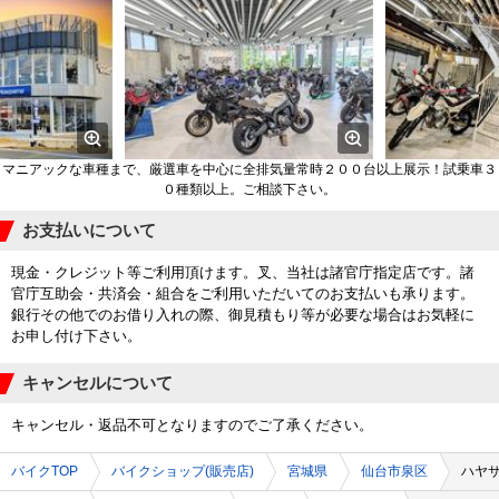
マニアックな車種まで、厳選車を中心に全排気量常時２００台以上展示！試乗車３
０種類以上。ご相談下さい。
お支払いについて
現金・クレジット等ご利用頂けます。叉、当社は諸官庁指定店です。諸
官庁互助会・共済会・組合をご利用いただいてのお支払いも承ります。
銀行その他でのお借り入れの際、御見積もり等が必要な場合はお気軽に
お申し付け下さい。
キャンセルについて
キャンセル・返品不可となりますのでご了承ください。
バイクTOP
バイクショップ(販売店)
宮城県
仙台市泉区
ハヤ