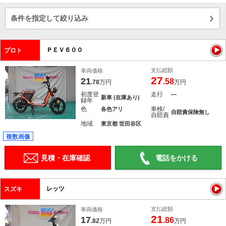
条件を指定して絞り込み
ＰＥＶ６００
プロト
支払総額
車両価格
27
21
.58
.78
万円
万円
初度登
走行
―
新車 (在庫あり)
録年
色
車検/
各色アリ
自賠責保険無し
自賠責
地域
東京都 世田谷区
複数画像
見積・在庫確認
電話をかける
レッツ
スズキ
支払総額
車両価格
21
17
.86
.82
万円
万円