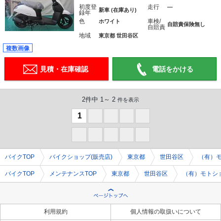
初度登
走行
―
新車 (在庫あり)
録年
色
車検/
ホワイト
自賠責保険無し
自賠責
地域
東京都 世田谷区
複数画像
見積・在庫確認
電話をかける
2件中 1～ 2
件を表示
1
0
0
0
0
0
0
0
0
0
バイクTOP
バイクショップ(販売店)
東京都
世田谷区
（有）
バイクTOP
メンテナンスTOP
東京都
世田谷区
（有）モトシ
利用規約
個人情報の取扱いについて