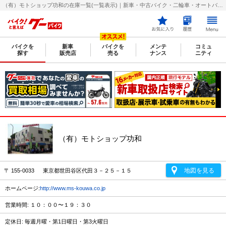
（有）モトショップ功和の在庫一覧(一覧表示)｜新車・中古バイク・二輪車・オートバイ情報なら【グーバイク(GooBike)】
バイクを
新車
バイクを
メンテ
コミュ
探す
販売店
売る
ナンス
ニティ
（有）モトショップ功和
地図を見る
〒 155-0033 東京都世田谷区代田３－２５－１５
ホームページ:
http://www.ms-kouwa.co.jp
営業時間: １０：００〜１９：３０
定休日: 毎週月曜・第1日曜日・第3火曜日