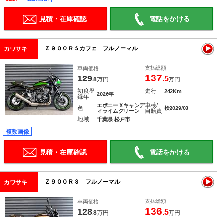
見積・在庫確認
電話をかける
Ｚ９００ＲＳカフェ フルノーマル
カワサキ
支払総額
車両価格
137
129
.5
.8
万円
万円
初度登
走行
242Km
2026年
録年
車検/
エボニーＸキャンデ
色
検2029/03
自賠責
ィライムグリーン
地域
千葉県 松戸市
複数画像
見積・在庫確認
電話をかける
Ｚ９００ＲＳ フルノーマル
カワサキ
支払総額
車両価格
136
128
.5
.8
万円
万円