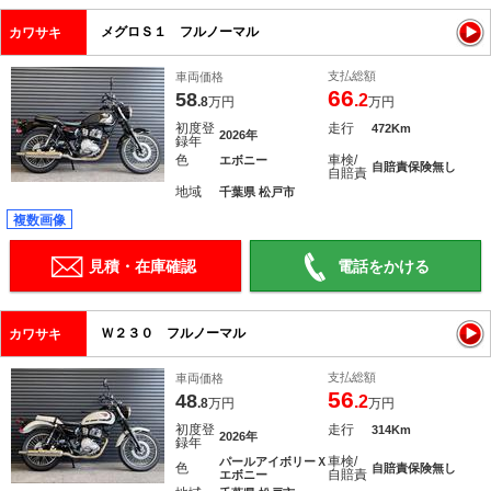
メグロＳ１ フルノーマル
カワサキ
支払総額
車両価格
66
58
.2
.8
万円
万円
初度登
走行
472Km
2026年
録年
色
車検/
エボニー
自賠責保険無し
自賠責
地域
千葉県 松戸市
複数画像
見積・在庫確認
電話をかける
Ｗ２３０ フルノーマル
カワサキ
支払総額
車両価格
56
48
.2
.8
万円
万円
初度登
走行
314Km
2026年
録年
車検/
パールアイボリーＸ
色
自賠責保険無し
自賠責
エボニー