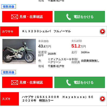
地域
千葉県 松戸市
複数画像
見積・在庫確認
電話をかける
ＫＬＸ２３０シェルパ フルノーマル
カワサキ
支払総額
車両価格
51
43
.2
.8
万円
万円
初度登
走行
162Km
2026年
録年
車検/
ミディアムスモーキ
色
自賠責保険無し
自賠責
ーグリーン
地域
千葉県 松戸市
複数画像
見積・在庫確認
電話をかける
ハヤブサ（ＧＳＸ１３００Ｒ Ｈａｙａｂｕｓａ）ＳＥ
スズキ
２０２６年 特別カラー