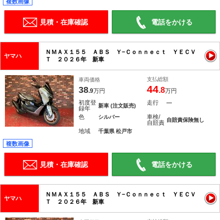
複数画像
見積・在庫確認
電話をかける
ＮＭＡＸ１５５ ＡＢＳ Ｙ−Ｃｏｎｎｅｃｔ ＹＥＣＶ
ヤマハ
Ｔ ２０２６年 新車
支払総額
車両価格
44
38
.8
.9
万円
万円
初度登
走行
―
新車 (注文販売)
録年
色
車検/
シルバー
自賠責保険無し
自賠責
地域
千葉県 松戸市
複数画像
見積・在庫確認
電話をかける
ＮＭＡＸ１５５ ＡＢＳ Ｙ−Ｃｏｎｎｅｃｔ ＹＥＣＶ
ヤマハ
Ｔ ２０２６年 新車