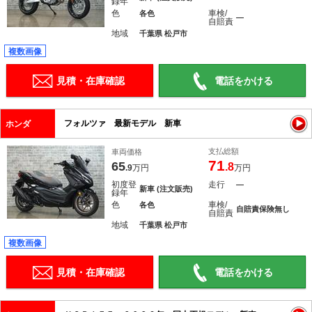
録年
色
車検/
各色
―
自賠責
地域
千葉県 松戸市
複数画像
見積・在庫確認
電話をかける
フォルツァ 最新モデル 新車
ホンダ
支払総額
車両価格
71
65
.8
.9
万円
万円
初度登
走行
―
新車 (注文販売)
録年
色
車検/
各色
自賠責保険無し
自賠責
地域
千葉県 松戸市
複数画像
見積・在庫確認
電話をかける