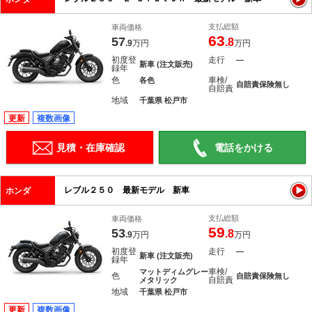
支払総額
車両価格
63
57
.8
.9
万円
万円
初度登
走行
―
新車 (注文販売)
録年
色
車検/
各色
自賠責保険無し
自賠責
地域
千葉県 松戸市
更新
複数画像
見積・在庫確認
電話をかける
レブル２５０ 最新モデル 新車
ホンダ
支払総額
車両価格
59
53
.8
.9
万円
万円
初度登
走行
―
新車 (注文販売)
録年
車検/
マットディムグレー
色
自賠責保険無し
自賠責
メタリック
地域
千葉県 松戸市
更新
複数画像