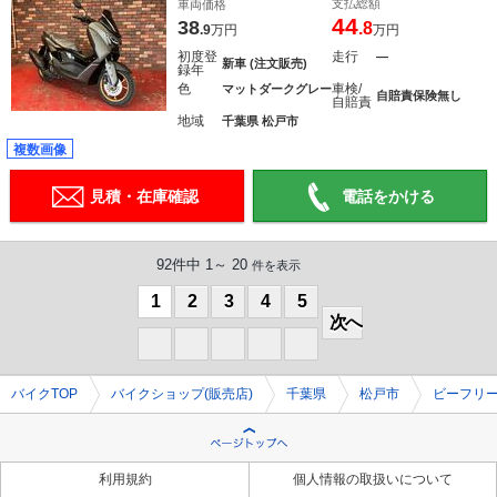
支払総額
車両価格
44
38
.8
.9
万円
万円
初度登
走行
―
新車 (注文販売)
録年
色
車検/
マットダークグレー
自賠責保険無し
自賠責
地域
千葉県 松戸市
複数画像
見積・在庫確認
電話をかける
92件中 1～ 20
件を表示
1
2
3
4
5
次へ
0
0
0
0
0
バイクTOP
バイクショップ(販売店)
千葉県
松戸市
ビーフリ
利用規約
個人情報の取扱いについて