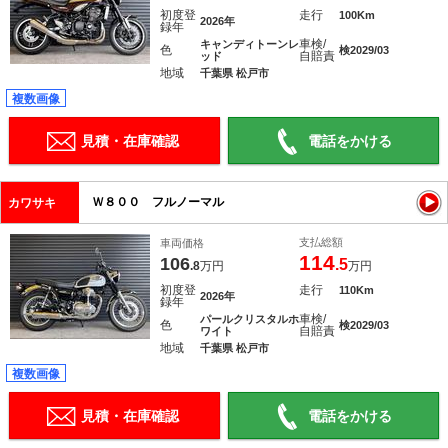
初度登
走行
100Km
2026年
録年
車検/
キャンディトーンレ
色
検2029/03
自賠責
ッド
地域
千葉県 松戸市
複数画像
見積・在庫確認
電話をかける
Ｗ８００ フルノーマル
カワサキ
支払総額
車両価格
114
106
.5
.8
万円
万円
初度登
走行
110Km
2026年
録年
車検/
パールクリスタルホ
色
検2029/03
自賠責
ワイト
地域
千葉県 松戸市
複数画像
見積・在庫確認
電話をかける