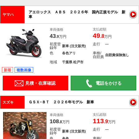
アエロックス ＡＢＳ ２０２６年 国内正規モデル 新
ヤマハ
車
支払総額
車両価格
49
43
.8
.9
万円
万円
初度登
走行
―
新車 (注文販売)
録年
色
車検/
各色アリ
自賠責保険無し
自賠責
地域
千葉県 松戸市
新着
複数画像
見積・在庫確認
電話をかける
ＧＳＸ−８Ｔ ２０２６年モデル 新車
スズキ
支払総額
車両価格
113
108
.9
.8
万円
万円
初度登
走行
―
新車 (注文販売)
録年
色
車検/
各色