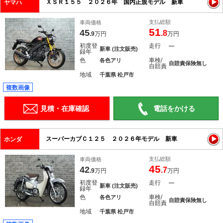
ＸＳＲ１５５ ２０２６年 国内正規モデル 新車
ヤマハ
支払総額
車両価格
51
45
.8
.9
万円
万円
初度登
走行
―
新車 (注文販売)
録年
色
車検/
各色アリ
自賠責保険無し
自賠責
地域
千葉県 松戸市
複数画像
見積・在庫確認
電話をかける
スーパーカブＣ１２５ ２０２６年モデル 新車
ホンダ
支払総額
車両価格
45
42
.7
.9
万円
万円
初度登
走行
―
新車 (注文販売)
録年
色
車検/
各色アリ
自賠責保険無し
自賠責
地域
千葉県 松戸市