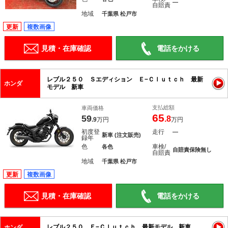
―
自賠責
地域
千葉県 松戸市
更新
複数画像
見積・在庫確認
電話をかける
レブル２５０ Ｓエディション Ｅ−Ｃｌｕｔｃｈ 最新
ホンダ
モデル 新車
支払総額
車両価格
65
59
.8
.9
万円
万円
初度登
走行
―
新車 (注文販売)
録年
色
車検/
各色
自賠責保険無し
自賠責
地域
千葉県 松戸市
更新
複数画像
見積・在庫確認
電話をかける
レブル２５０ Ｅ−Ｃｌｕｔｃｈ 最新モデル 新車
ホンダ