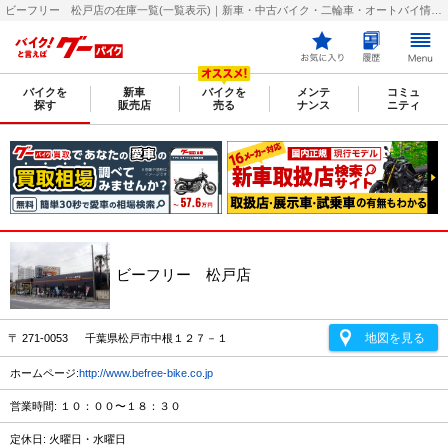
ビーフリー 松戸店の在庫一覧(一覧表示)｜新車・中古バイク・二輪車・オートバイ情報なら【グーバイク(GooBike)】
バイクを
新車
バイクを
メンテ
コミュ
探す
販売店
売る
ナンス
ニティ
ビーフリー 松戸店
地図を見る
〒 271-0053 千葉県松戸市中根１２７－１
ホームページ:
http://www.befree-bike.co.jp
営業時間: １０：００〜１８：３０
定休日: 火曜日・水曜日