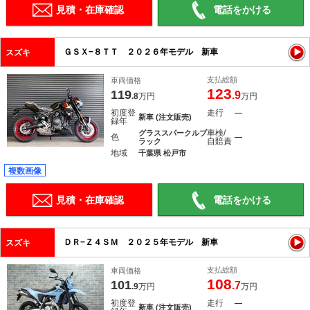
見積・在庫確認
電話をかける
ＧＳＸ−８ＴＴ ２０２６年モデル 新車
スズキ
支払総額
車両価格
123
119
.9
.8
万円
万円
初度登
走行
―
新車 (注文販売)
録年
車検/
グラススパークルブ
色
―
自賠責
ラック
地域
千葉県 松戸市
複数画像
見積・在庫確認
電話をかける
ＤＲ−Ｚ４ＳＭ ２０２５年モデル 新車
スズキ
支払総額
車両価格
108
101
.7
.9
万円
万円
初度登
走行
―
新車 (注文販売)