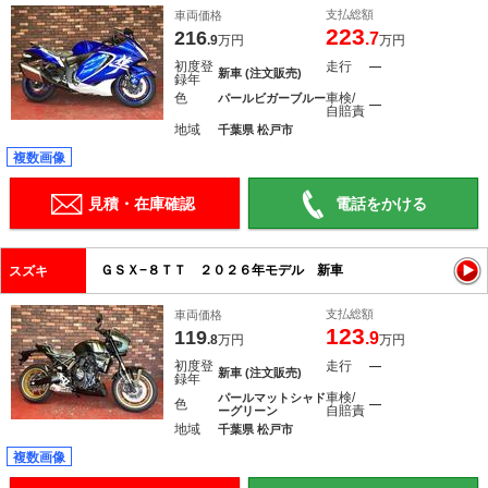
支払総額
車両価格
223
216
.7
.9
万円
万円
初度登
走行
―
新車 (注文販売)
録年
色
車検/
パールビガーブルー
―
自賠責
地域
千葉県 松戸市
複数画像
見積・在庫確認
電話をかける
ＧＳＸ−８ＴＴ ２０２６年モデル 新車
スズキ
支払総額
車両価格
123
119
.9
.8
万円
万円
初度登
走行
―
新車 (注文販売)
録年
車検/
パールマットシャド
色
―
自賠責
ーグリーン
地域
千葉県 松戸市
複数画像