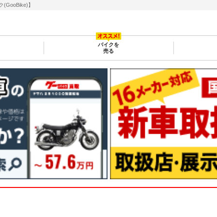
oBike)】
バイクを
売る