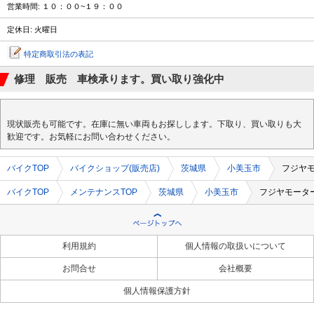
営業時間: １０：００~１９：００
定休日: 火曜日
特定商取引法の表記
修理 販売 車検承ります。買い取り強化中
現状販売も可能です。在庫に無い車両もお探しします。下取り、買い取りも大
歓迎です。お気軽にお問い合わせください。
バイクTOP
バイクショップ(販売店)
茨城県
小美玉市
フジヤ
バイクTOP
メンテナンスTOP
茨城県
小美玉市
フジヤモータ
利用規約
個人情報の取扱いについて
お問合せ
会社概要
個人情報保護方針