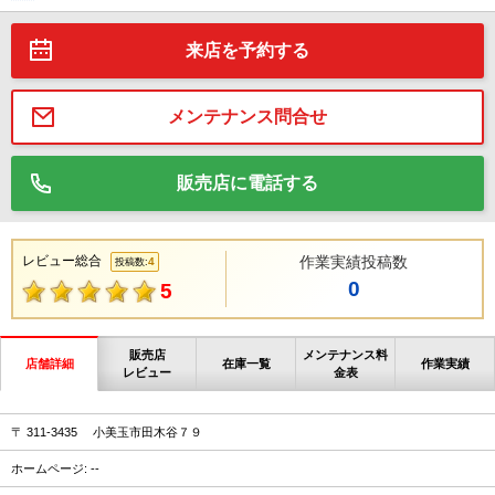
来店を予約する
メンテナンス問合せ
販売店に電話する
レビュー総合
作業実績投稿数
4
投稿数:
0
5
販売店
メンテナンス料
店舗詳細
在庫一覧
作業実績
レビュー
金表
〒 311-3435 小美玉市田木谷７９
ホームページ: --