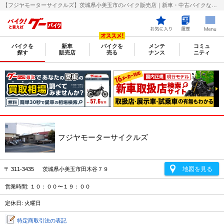
【フジヤモーターサイクルズ】茨城県小美玉市のバイク販売店｜新車・中古バイクなら【グーバイク(GooBike)】
バイクを
新車
バイクを
メンテ
コミュ
探す
販売店
売る
ナンス
ニティ
フジヤモーターサイクルズ
地図を見る
〒 311-3435 茨城県小美玉市田木谷７９
営業時間: １０：００〜１９：００
定休日: 火曜日
特定商取引法の表記