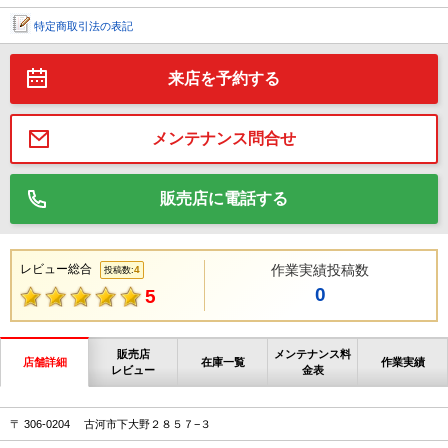
特定商取引法の表記
来店を予約する
メンテナンス問合せ
販売店に電話する
レビュー総合
作業実績投稿数
4
投稿数:
0
5
販売店
メンテナンス料
店舗詳細
在庫一覧
作業実績
レビュー
金表
〒 306-0204 古河市下大野２８５７−３