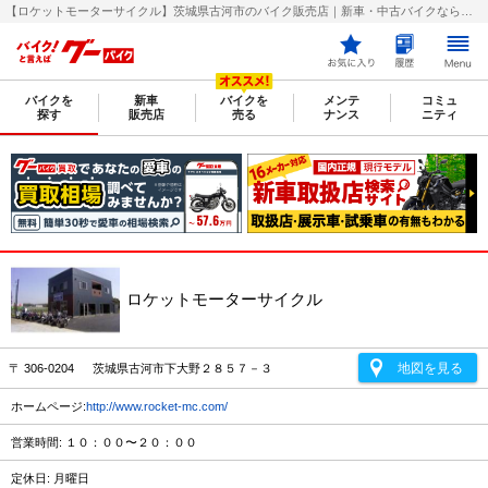
【ロケットモーターサイクル】茨城県古河市のバイク販売店｜新車・中古バイクなら【グーバイク(GooBike)】
バイクを
新車
バイクを
メンテ
コミュ
探す
販売店
売る
ナンス
ニティ
ロケットモーターサイクル
地図を見る
〒 306-0204 茨城県古河市下大野２８５７－３
ホームページ:
http://www.rocket-mc.com/
営業時間: １０：００〜２０：００
定休日: 月曜日