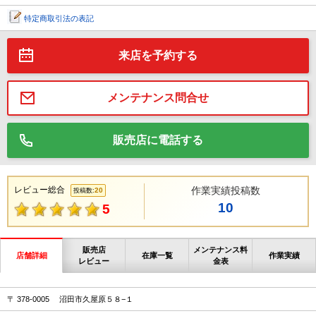
特定商取引法の表記
来店を予約する
メンテナンス問合せ
販売店に電話する
レビュー総合
作業実績投稿数
20
投稿数:
10
5
販売店
メンテナンス料
店舗詳細
在庫一覧
作業実績
レビュー
金表
〒 378-0005 沼田市久屋原５８−１