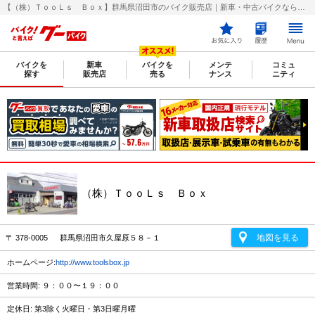
【（株）ＴｏｏＬｓ Ｂｏｘ】群馬県沼田市のバイク販売店｜新車・中古バイクなら【グーバイク(GooBike)】
バイクを
新車
バイクを
メンテ
コミュ
探す
販売店
売る
ナンス
ニティ
（株）ＴｏｏＬｓ Ｂｏｘ
地図を見る
〒 378-0005 群馬県沼田市久屋原５８－１
ホームページ:
http://www.toolsbox.jp
営業時間: ９：００〜１９：００
定休日: 第3除く火曜日・第3日曜月曜