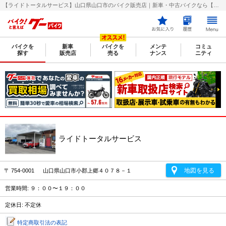
【ライドトータルサービス】山口県山口市のバイク販売店｜新車・中古バイクなら【グーバイク(GooBike)】
バイクを
新車
バイクを
メンテ
コミュ
探す
販売店
売る
ナンス
ニティ
ライドトータルサービス
地図を見る
〒 754-0001 山口県山口市小郡上郷４０７８－１
営業時間: ９：００〜１９：００
定休日: 不定休
特定商取引法の表記