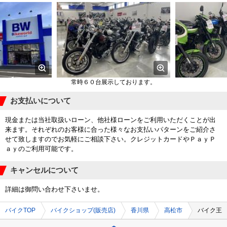
常時６０台展示しております。
お支払いについて
現金または当社取扱いローン、他社様ローンをご利用いただくことが出
来ます。それぞれのお客様に合った様々なお支払いパターンをご紹介さ
せて致しますのでお気軽にご相談下さい。クレジットカードやＰａｙＰ
ａｙのご利用可能です。
キャンセルについて
詳細は御問い合わせ下さいませ。
バイクTOP
バイクショップ(販売店)
香川県
高松市
バイク王