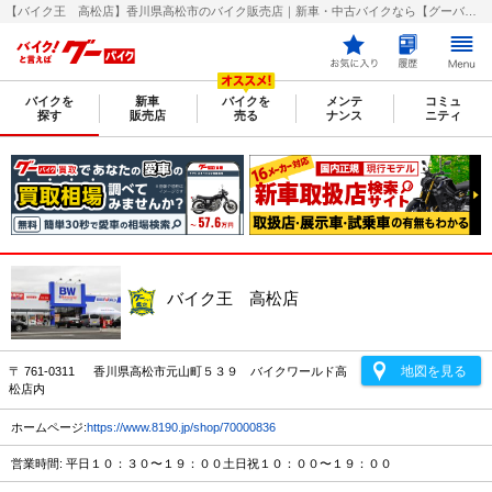
【バイク王 高松店】香川県高松市のバイク販売店｜新車・中古バイクなら【グーバイク(GooBike)】
バイクを
新車
バイクを
メンテ
コミュ
探す
販売店
売る
ナンス
ニティ
バイク王 高松店
地図を見る
〒 761-0311 香川県高松市元山町５３９ バイクワールド高
松店内
ホームページ:
https://www.8190.jp/shop/70000836
営業時間: 平日１０：３０〜１９：００土日祝１０：００〜１９：００