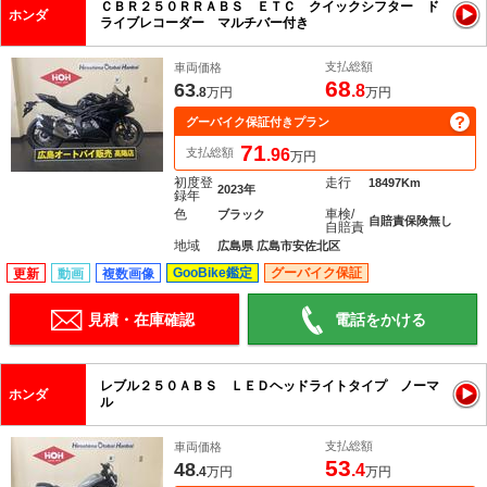
ＣＢＲ２５０ＲＲＡＢＳ ＥＴＣ クイックシフター ド
ホンダ
ライブレコーダー マルチバー付き
支払総額
車両価格
68
63
.8
.8
万円
万円
グーバイク保証付きプラン
71
支払総額
.96
万円
初度登
走行
18497Km
2023年
録年
色
車検/
ブラック
自賠責保険無し
自賠責
地域
広島県 広島市安佐北区
GooBike鑑定
グーバイク保証
更新
動画
複数画像
見積・在庫確認
電話をかける
レブル２５０ＡＢＳ ＬＥＤヘッドライトタイプ ノーマ
ホンダ
ル
支払総額
車両価格
53
48
.4
.4
万円
万円