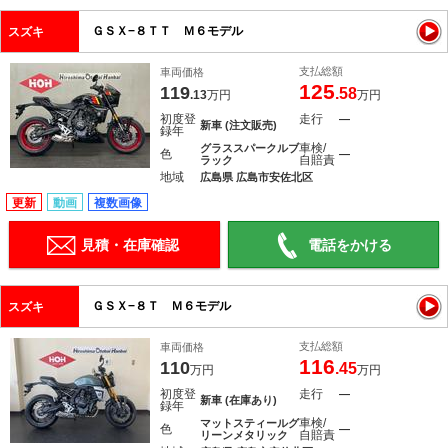
ＧＳＸ−８ＴＴ Ｍ６モデル
スズキ
支払総額
車両価格
125
119
.58
.13
万円
万円
初度登
走行
―
新車 (注文販売)
録年
車検/
グラススパークルブ
色
―
自賠責
ラック
地域
広島県 広島市安佐北区
更新
動画
複数画像
見積・在庫確認
電話をかける
ＧＳＸ−８Ｔ Ｍ６モデル
スズキ
支払総額
車両価格
116
110
.45
万円
万円
初度登
走行
―
新車 (在庫あり)
録年
車検/
マットスティールグ
色
―
自賠責
リーンメタリック