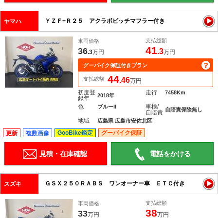
ＹＺＦ−Ｒ２５ アクラボビッチマフラー付き
ヤマハ
支払総額
車両価格
41
36
.3
.3
万円
万円
グーバイク保証付きプラン
44
支払総額
.46
万円
初度登
走行
7458Km
2018年
録年
色
車検/
ブルーII
自賠責保険無し
自賠責
地域
広島県 広島市安佐北区
GooBike鑑定
グーバイク保証
更新
複数画像
見積・在庫確認
電話をかける
ＧＳＸ２５０ＲＡＢＳ ワンオーナー車 ＥＴＣ付き
スズキ
支払総額
車両価格
38
33
万円
万円