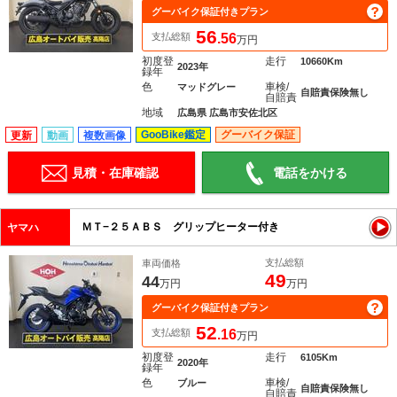
グーバイク保証付きプラン
56
支払総額
.56
万円
初度登
走行
10660Km
2023年
録年
色
車検/
マッドグレー
自賠責保険無し
自賠責
地域
広島県 広島市安佐北区
GooBike鑑定
グーバイク保証
更新
動画
複数画像
見積・在庫確認
電話をかける
ＭＴ−２５ＡＢＳ グリップヒーター付き
ヤマハ
支払総額
車両価格
49
44
万円
万円
グーバイク保証付きプラン
52
支払総額
.16
万円
初度登
走行
6105Km
2020年
録年
色
車検/
ブルー
自賠責保険無し
自賠責