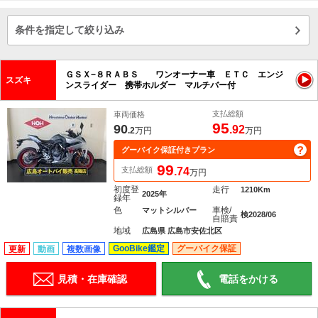
条件を指定して絞り込み
ＧＳＸ−８ＲＡＢＳ ワンオーナー車 ＥＴＣ エンジ
スズキ
ンスライダー 携帯ホルダー マルチバー付
支払総額
車両価格
95
90
.92
.2
万円
万円
グーバイク保証付きプラン
99
支払総額
.74
万円
初度登
走行
1210Km
2025年
録年
色
車検/
マットシルバー
検2028/06
自賠責
地域
広島県 広島市安佐北区
GooBike鑑定
グーバイク保証
更新
動画
複数画像
見積・在庫確認
電話をかける