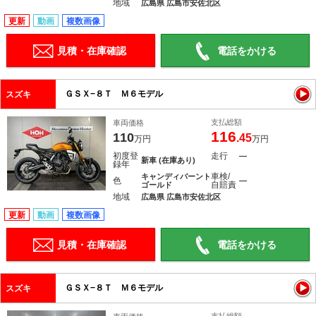
地域
広島県 広島市安佐北区
更新
動画
複数画像
見積・在庫確認
電話をかける
ＧＳＸ−８Ｔ Ｍ６モデル
スズキ
支払総額
車両価格
116
110
.45
万円
万円
初度登
走行
―
新車 (在庫あり)
録年
車検/
キャンディバーント
色
―
自賠責
ゴールド
地域
広島県 広島市安佐北区
更新
動画
複数画像
見積・在庫確認
電話をかける
ＧＳＸ−８Ｔ Ｍ６モデル
スズキ