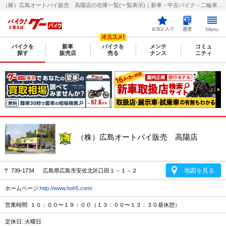
（株）広島オートバイ販売 高陽店の在庫一覧(一覧表示)｜新車・中古バイク・二輪車・オートバイ情報なら【グーバイク(GooBike)】
バイクを
新車
バイクを
メンテ
コミュ
探す
販売店
売る
ナンス
ニティ
（株）広島オートバイ販売 高陽店
地図を見る
〒 739-1734 広島県広島市安佐北区口田１－１－２
ホームページ:
http://www.hoh5.com/
営業時間: １０：００〜１９：００（１３：００〜１３：３０昼休憩）
定休日: 火曜日