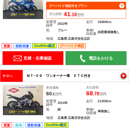
グーバイク保証付きプラン
41
支払総額
.16
万円
初度登
走行
15960Km
2022年
録年
色
車検/
ブルー
自賠責保険無し
自賠責
地域
広島県 広島市安佐北区
GooBike鑑定
グーバイク保証
更新
複数画像
見積・在庫確認
電話をかける
ＭＴ−０９ ワンオーナー車 ＥＴＣ付き
ヤマハ
支払総額
車両価格
68
60
.78
.5
万円
万円
初度登
走行
21355Km
2014年
録年
色
車検/
紺
車検無し
自賠責
地域
広島県 広島市安佐北区
GooBike鑑定
更新
動画
複数画像