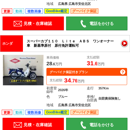
地域
広島県 広島市安佐北区
GooBike鑑定
グーバイク保証
更新
動画
複数画像
見積・在庫確認
電話をかける
スーパーカブ１１０ Ｌｉｔｅ ＡＢＳ ワンオーナー
ホンダ
車 新基準原付 原付免許運転可
支払総額
車両価格
31
28
.6
.6
万円
万円
グーバイク保証付きプラン
34
支払総額
.76
万円
初度登
走行
357Km
2026年
録年
色
車検/
ブルー
自賠責保険無し
自賠責
地域
広島県 広島市安佐北区
GooBike鑑定
グーバイク保証
更新
動画
複数画像
見積・在庫確認
電話をかける