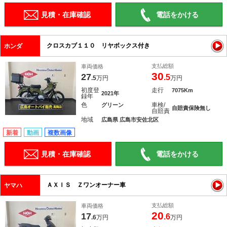
見積・在庫確認
電話をかける
クロスカブ１１０ リヤボックス付き
ホンダ
支払総額
車両価格
30
27
.5
.5
万円
万円
初度登
走行
7075Km
2021年
録年
色
車検/
グリーン
自賠責保険無し
自賠責
地域
広島県 広島市安佐北区
新着
動画
複数画像
見積・在庫確認
電話をかける
ＡＸＩＳ Ｚワンオーナー車
ヤマハ
支払総額
車両価格
20
17
.6
.6
万円
万円