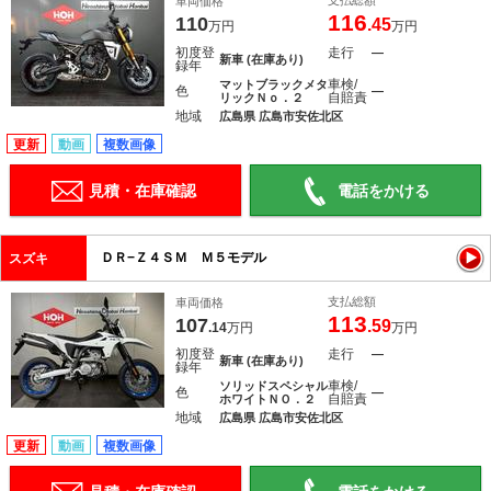
支払総額
車両価格
116
110
.45
万円
万円
初度登
走行
―
新車 (在庫あり)
録年
車検/
マットブラックメタ
色
―
自賠責
リックＮｏ．２
地域
広島県 広島市安佐北区
更新
動画
複数画像
見積・在庫確認
電話をかける
ＤＲ−Ｚ４ＳＭ Ｍ５モデル
スズキ
支払総額
車両価格
113
107
.59
.14
万円
万円
初度登
走行
―
新車 (在庫あり)
録年
車検/
ソリッドスペシャル
色
―
自賠責
ホワイトＮＯ．２
地域
広島県 広島市安佐北区
更新
動画
複数画像