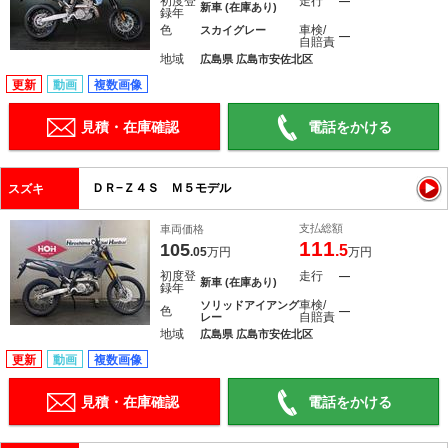
初度登
走行
―
新車 (在庫あり)
録年
色
車検/
スカイグレー
―
自賠責
地域
広島県 広島市安佐北区
更新
動画
複数画像
見積・在庫確認
電話をかける
ＤＲ−Ｚ４Ｓ Ｍ５モデル
スズキ
支払総額
車両価格
111
105
.5
.05
万円
万円
初度登
走行
―
新車 (在庫あり)
録年
車検/
ソリッドアイアング
色
―
自賠責
レー
地域
広島県 広島市安佐北区
更新
動画
複数画像
見積・在庫確認
電話をかける