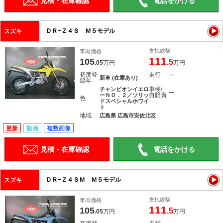
見積・在庫確認
電話をかける
ＤＲ−Ｚ４Ｓ Ｍ５モデル
スズキ
支払総額
車両価格
111
105
.5
.05
万円
万円
初度登
走行
―
新車 (在庫あり)
録年
車検/
チャンピオンイエロ
―
自賠責
ーＮＯ．２／ソリッ
色
ドスペシャルホワイ
ト
地域
広島県 広島市安佐北区
更新
動画
複数画像
見積・在庫確認
電話をかける
ＤＲ−Ｚ４ＳＭ Ｍ５モデル
スズキ
支払総額
車両価格
111
105
.5
.05
万円
万円