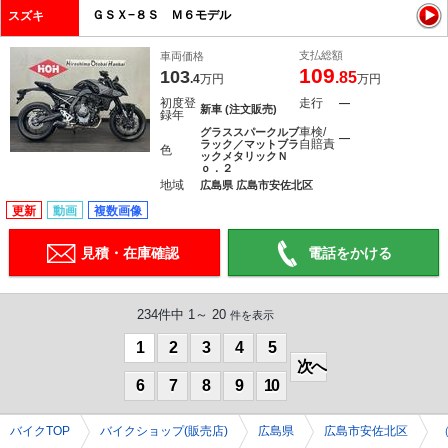
ＧＳＸ−８Ｓ Ｍ６モデル
スズキ
支払総額
車両価格
109
103
.85
.4
万円
万円
初度登
走行
―
新車 (注文販売)
録年
車検/
グラススパークルブ
―
自賠責
ラック／マットブラ
色
ックメタリックＮ
ｏ．２
地域
広島県 広島市安佐北区
更新
動画
複数画像
見積・在庫確認
電話をかける
234件中 1～ 20
件を表示
1
2
3
4
5
次へ
6
7
8
9
10
バイクTOP
バイクショップ(販売店)
広島県
広島市安佐北区