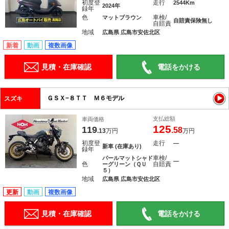
初度登
走行
2544Km
2024年
録年
色
車検/
マットブラウン
自賠責保険無し
自賠責
地域
広島県 広島市安佐北区
新着
動画
複数画像
見積・在庫確認
電話をかける
ＧＳＸ−８ＴＴ Ｍ６モデル
スズキ
支払総額
車両価格
125
119
.58
.13
万円
万円
初度登
走行
―
新車 (在庫あり)
録年
車検/
パールマットシャド
―
色
自賠責
ーグリーン（ＱＵ
５）
地域
広島県 広島市安佐北区
更新
動画
複数画像
見積・在庫確認
電話をかける