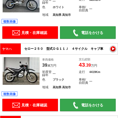
―
録年
色
車検/
ホワイト
―
自賠責
地域
高知県 高知市
複数画像
見積・在庫確認
電話をかける
セロー２５０ 型式ＤＧ１１Ｊ ４サイクル キャブ車
ヤマハ
支払総額
車両価格
43
39
.39
.6
万円
万円
初度登
走行
4419Km
―
録年
色
車検/
ブラック
―
自賠責
地域
高知県 高知市
複数画像
見積・在庫確認
電話をかける