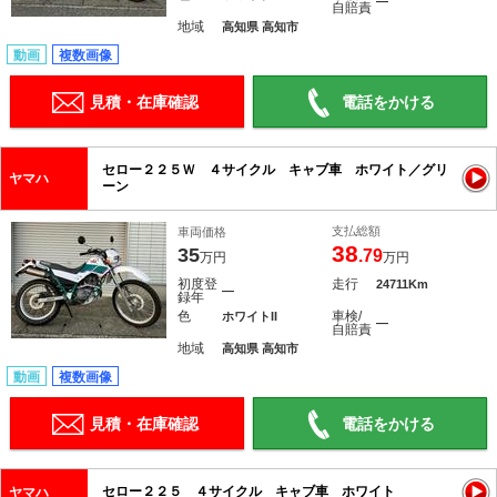
―
自賠責
地域
高知県 高知市
動画
複数画像
見積・在庫確認
電話をかける
セロー２２５Ｗ ４サイクル キャブ車 ホワイト／グリ
ヤマハ
ーン
支払総額
車両価格
38
35
.79
万円
万円
初度登
走行
24711Km
―
録年
色
車検/
ホワイトII
―
自賠責
地域
高知県 高知市
動画
複数画像
見積・在庫確認
電話をかける
セロー２２５ ４サイクル キャブ車 ホワイト
ヤマハ