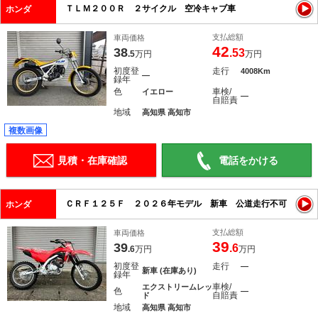
ＴＬＭ２００Ｒ ２サイクル 空冷キャブ車
ホンダ
支払総額
車両価格
42
38
.53
.5
万円
万円
初度登
走行
4008Km
―
録年
色
車検/
イエロー
―
自賠責
地域
高知県 高知市
複数画像
見積・在庫確認
電話をかける
ＣＲＦ１２５Ｆ ２０２６年モデル 新車 公道走行不可
ホンダ
支払総額
車両価格
39
39
.6
.6
万円
万円
初度登
走行
―
新車 (在庫あり)
録年
車検/
エクストリームレッ
色
―
自賠責
ド
地域
高知県 高知市