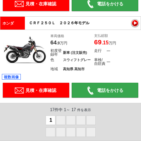
見積・在庫確認
電話をかける
ＣＲＦ２５０Ｌ ２０２６年モデル
ホンダ
支払総額
車両価格
69
64
.15
.9
万円
万円
初度登
走行
―
新車 (注文販売)
録年
色
車検/
スウィフトグレー
―
自賠責
地域
高知県 高知市
複数画像
見積・在庫確認
電話をかける
17件中 1～ 17
件を表示
1
0
0
0
0
0
0
0
0
0