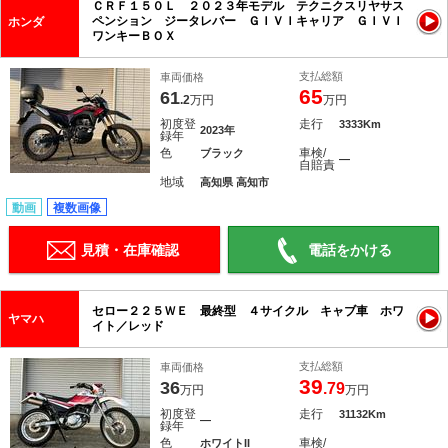
ＣＲＦ１５０Ｌ ２０２３年モデル テクニクスリヤサス
ペンション ジータレバー ＧＩＶＩキャリア ＧＩＶＩ
ホンダ
ワンキーＢＯＸ
支払総額
車両価格
65
61
.2
万円
万円
初度登
走行
3333Km
2023年
録年
色
車検/
ブラック
―
自賠責
地域
高知県 高知市
動画
複数画像
見積・在庫確認
電話をかける
セロー２２５ＷＥ 最終型 ４サイクル キャブ車 ホワ
ヤマハ
イト／レッド
支払総額
車両価格
39
36
.79
万円
万円
初度登
走行
31132Km
―
録年
色
車検/
ホワイトII