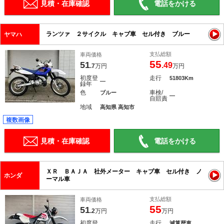
見積・在庫確認
電話をかける
ランツァ ２サイクル キャブ車 セル付き ブルー
ヤマハ
支払総額
車両価格
55
51
.49
.7
万円
万円
初度登
走行
51803Km
―
録年
色
車検/
ブルー
―
自賠責
地域
高知県 高知市
複数画像
見積・在庫確認
電話をかける
ＸＲ ＢＡＪＡ 社外メーター キャブ車 セル付き ノ
ホンダ
ーマル車
支払総額
車両価格
55
51
.2
万円
万円
初度登
走行
減算歴車