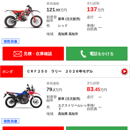
支払総額
車両価格
137
121
.99
万円
万円
初度登
走行
―
新車 (注文販売)
録年
色
車検/
レッド
―
自賠責
地域
高知県 高知市
複数画像
見積・在庫確認
電話をかける
ＣＲＦ２５０ ラリー ２０２６年モデル
ホンダ
支払総額
車両価格
83
79
.45
.2
万円
万円
初度登
走行
―
新車 (注文販売)
録年
車検/
エクストリームレッ
色
―
自賠責
ド
地域
高知県 高知市
複数画像