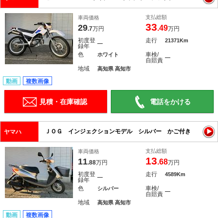
支払総額
車両価格
33
29
.49
.7
万円
万円
初度登
走行
21371Km
―
録年
色
車検/
ホワイト
―
自賠責
地域
高知県 高知市
動画
複数画像
見積・在庫確認
電話をかける
ＪＯＧ インジェクションモデル シルバー かご付き
ヤマハ
支払総額
車両価格
13
11
.68
.88
万円
万円
初度登
走行
4589Km
―
録年
色
車検/
シルバー
―
自賠責
地域
高知県 高知市
動画
複数画像