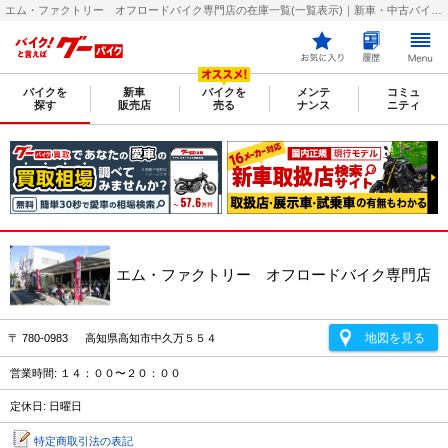
エム・ファクトリー オフロードバイク専門店の在庫一覧(一覧表示)｜新車・中古バイク・二輪車・オートバイ情報なら【グーバイク(GooBike)】
バイクを
新車
バイクを
メンテ
コミュ
探す
販売店
売る
ナンス
ニティ
エム・ファクトリー オフロードバイク専門店
地図を見る
〒 780-0983 高知県高知市中久万５５４
営業時間: １４：００〜２０：００
定休日: 日曜日
特定商取引法の表記