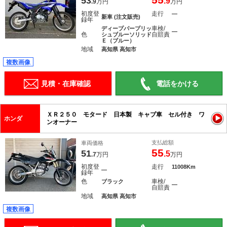
53
.9
.9
万円
万円
初度登
走行
―
新車 (注文販売)
録年
車検/
ディープパープリッ
―
色
自賠責
シュブルーソリッド
Ｅ（ブルー）
地域
高知県 高知市
複数画像
見積・在庫確認
電話をかける
ＸＲ２５０ モタード 日本製 キャブ車 セル付き ワ
ホンダ
ンオーナー
支払総額
車両価格
55
51
.5
.7
万円
万円
初度登
走行
11008Km
―
録年
色
車検/
ブラック
―
自賠責
地域
高知県 高知市
複数画像