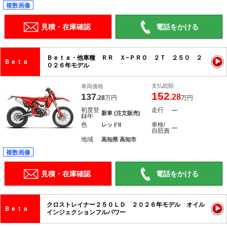
複数画像
見積・在庫確認
電話をかける
Ｂｅｔａ・他車種 ＲＲ Ｘ−ＰＲＯ ２Ｔ ２５０ ２
Ｂｅｔａ
０２６年モデル
支払総額
車両価格
152
137
.28
.28
万円
万円
初度登
走行
―
新車 (注文販売)
録年
色
車検/
レッドII
―
自賠責
地域
高知県 高知市
複数画像
見積・在庫確認
電話をかける
クロストレイナー２５０ＬＤ ２０２６年モデル オイル
Ｂｅｔａ
インジェクションフルパワー