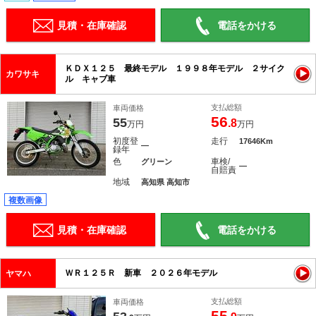
見積・在庫確認
電話をかける
ＫＤＸ１２５ 最終モデル １９９８年モデル ２サイク
カワサキ
ル キャブ車
支払総額
車両価格
56
55
.8
万円
万円
初度登
走行
17646Km
―
録年
色
車検/
グリーン
―
自賠責
地域
高知県 高知市
複数画像
見積・在庫確認
電話をかける
ＷＲ１２５Ｒ 新車 ２０２６年モデル
ヤマハ
支払総額
車両価格
55