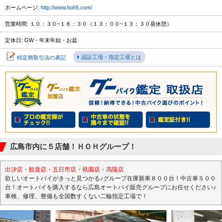
ホームページ:
http://www.hoh5.com/
営業時間: １０：３０~１８：３０（１３：００~１３：３０昼休憩）
定休日: GW・年末年始・お盆
認証工場・指定工場とは
特定商取引法の表記
広島市内に５店舗！ＨＯＨグループ！
出汐店・観音店・五日市店・祇園店・高陽店
欲しいオートバイがきっと見つかる♪グループ在庫新車８００台！中古車５００
台！オートバイを購入するなら広島オートバイ販売グループにお任せください♪
車検、修理、整備も全国数すくない二輪指定工場で！