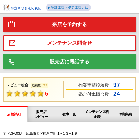
認証工場・指定工場とは
特定商取引法の表記
来店を予約する
メンテナンス問合せ
販売店に電話する
97
レビュー総合
作業実績投稿数：
527
投稿数:
5
24
鑑定付車輌台数：
販売店
メンテナンス料
店舗詳細
在庫一覧
作業実績
レビュー
金表
〒 733-0033 広島市西区観音本町１−１３−１９