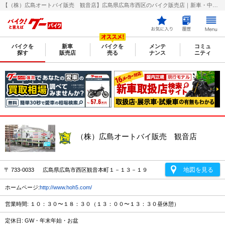
【（株）広島オートバイ販売 観音店】広島県広島市西区のバイク販売店｜新車・中古バイクなら【グーバイク(GooBike)】
バイクを
新車
バイクを
メンテ
コミュ
探す
販売店
売る
ナンス
ニティ
（株）広島オートバイ販売 観音店
地図を見る
〒 733-0033 広島県広島市西区観音本町１－１３－１９
ホームページ:
http://www.hoh5.com/
営業時間: １０：３０〜１８：３０（１３：００〜１３：３０昼休憩）
定休日: GW・年末年始・お盆