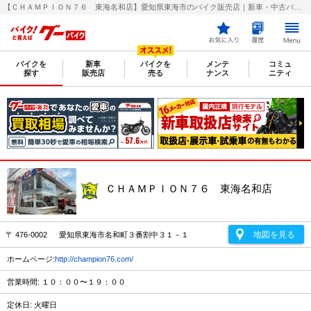
【ＣＨＡＭＰＩＯＮ７６ 東海名和店】愛知県東海市のバイク販売店｜新車・中古バイクなら【グーバイク(GooBike)】
バイクを
新車
バイクを
メンテ
コミュ
探す
販売店
売る
ナンス
ニティ
ＣＨＡＭＰＩＯＮ７６ 東海名和店
地図を見る
〒 476-0002 愛知県東海市名和町３番割中３１－１
ホームページ:
http://champion76.com/
営業時間: １０：００〜１９：００
定休日: 火曜日