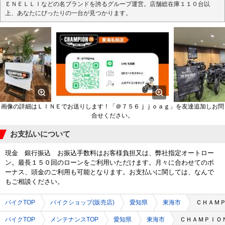
ＥＮＥＬＬＩなどの名ブランドを誇るグループ運営。店舗総在庫１１０台以
上、あなたにぴったりの一台が見つかります。
画像の詳細はＬＩＮＥでお送りします！「＠７５６ｊｊｏａｇ」を友達追加しお問
合せください。
お支払いについて
現金 銀行振込 お振込手数料はお客様負担又は、弊社指定オートロー
ン。最長１５０回のローンをご利用いただけます。月々に合わせてのボ
ーナス、頭金のご利用も可能となります。お支払いに関しては、なんで
もご相談ください。
バイクTOP
バイクショップ(販売店)
愛知県
東海市
ＣＨＡＭ
バイクTOP
メンテナンスTOP
愛知県
東海市
ＣＨＡＭＰＩＯ