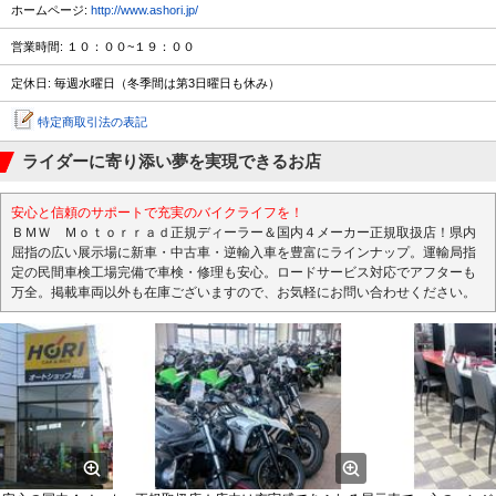
ホームページ:
http://www.ashori.jp/
営業時間: １０：００~１９：００
定休日: 毎週水曜日（冬季間は第3日曜日も休み）
特定商取引法の表記
ライダーに寄り添い夢を実現できるお店
安心と信頼のサポートで充実のバイクライフを！
ＢＭＷ Ｍｏｔｏｒｒａｄ正規ディーラー＆国内４メーカー正規取扱店！県内
屈指の広い展示場に新車・中古車・逆輸入車を豊富にラインナップ。運輸局指
定の民間車検工場完備で車検・修理も安心。ロードサービス対応でアフターも
万全。掲載車両以外も在庫ございますので、お気軽にお問い合わせください。