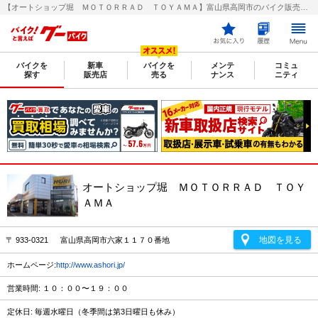
【オートショップ堀 ＭＯＴＯＲＲＡＤ ＴＯＹＡＭＡ】富山県高岡市のバイク販売店｜新車・中古バイクなら【グーバイク(GooBike)】
バイクを
新車
バイクを
メンテ
コミュ
探す
販売店
売る
ナンス
ニティ
オートショップ堀 ＭＯＴＯＲＲＡＤ ＴＯＹ
ＡＭＡ
地図を見る
〒 933-0321 富山県高岡市六家１１７０番地
ホームページ:
http://www.ashori.jp/
営業時間: １０：００〜１９：００
定休日: 毎週水曜日（冬季間は第3日曜日も休み）