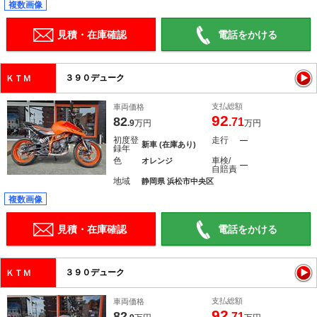
複数画像
見積・在庫確認
電話をかける
３９０デューク
ＫＴＭ
支払総額
車両価格
92
82
.71
.9
万円
万円
初度登
走行
―
新車 (在庫あり)
録年
色
車検/
オレンジ
―
自賠責
地域
静岡県 浜松市中央区
複数画像
見積・在庫確認
電話をかける
３９０デューク
ＫＴＭ
支払総額
車両価格
92
82
.71