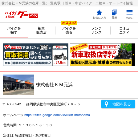
株式会社ＫＭ元浜の在庫一覧(一覧表示)｜新車・中古バイク・二輪車・オートバイ情報なら【グーバイク(GooBike)】
バイクを
新車
バイクを
メンテ
コミュ
探す
販売店
売る
ナンス
ニティ
株式会社ＫＭ元浜
地図を見る
〒 430-0942 静岡県浜松市中央区元浜町７６－５
ホームページ:
https://sites.google.com/view/km-motohama
営業時間: ９：３０〜１８：３０
定休日: 毎週水曜日・第3木曜日