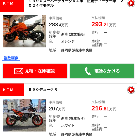
１３９０スーパーデュークＲエボ 正規ディーラー車 ２
ＫＴＭ
０２４年モデル
支払総額
車両価格
293
283
.21
.4
万円
万円
初度登
走行
―
新車 (注文販売)
録年
色
車検/
オレンジ
―
自賠責
地域
静岡県 浜松市中央区
複数画像
見積・在庫確認
電話をかける
９９０デュークＲ
ＫＴＭ
支払総額
車両価格
216
207
.81
万円
万円
初度登
走行
―
新車 (在庫あり)
録年
色
車検/
ホワイト
―
自賠責
地域
静岡県 浜松市中央区