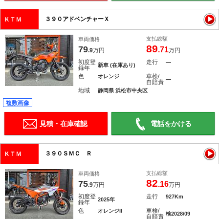
３９０アドベンチャーＸ
ＫＴＭ
支払総額
車両価格
89
79
.71
.9
万円
万円
初度登
走行
―
新車 (在庫あり)
録年
色
車検/
オレンジ
―
自賠責
地域
静岡県 浜松市中央区
複数画像
見積・在庫確認
電話をかける
３９０ＳＭＣ Ｒ
ＫＴＭ
支払総額
車両価格
82
75
.16
.9
万円
万円
初度登
走行
927Km
2025年
録年
色
車検/
オレンジII
検2028/09
自賠責