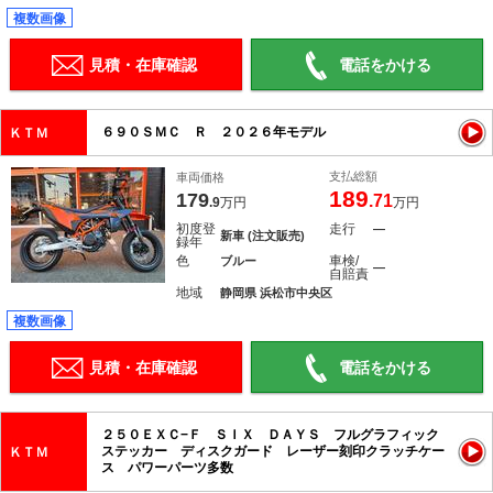
複数画像
見積・在庫確認
電話をかける
６９０ＳＭＣ Ｒ ２０２６年モデル
ＫＴＭ
支払総額
車両価格
189
179
.71
.9
万円
万円
初度登
走行
―
新車 (注文販売)
録年
色
車検/
ブルー
―
自賠責
地域
静岡県 浜松市中央区
複数画像
見積・在庫確認
電話をかける
２５０ＥＸＣ−Ｆ ＳＩＸ ＤＡＹＳ フルグラフィック
ステッカー ディスクガード レーザー刻印クラッチケー
ＫＴＭ
ス パワーパーツ多数