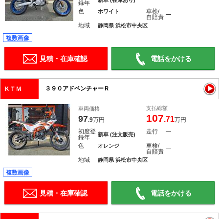
新車 (在庫あり)
録年
色
車検/
ホワイト
―
自賠責
地域
静岡県 浜松市中央区
複数画像
見積・在庫確認
電話をかける
３９０アドベンチャーＲ
ＫＴＭ
支払総額
車両価格
107
97
.71
.9
万円
万円
初度登
走行
―
新車 (注文販売)
録年
色
車検/
オレンジ
―
自賠責
地域
静岡県 浜松市中央区
複数画像
見積・在庫確認
電話をかける