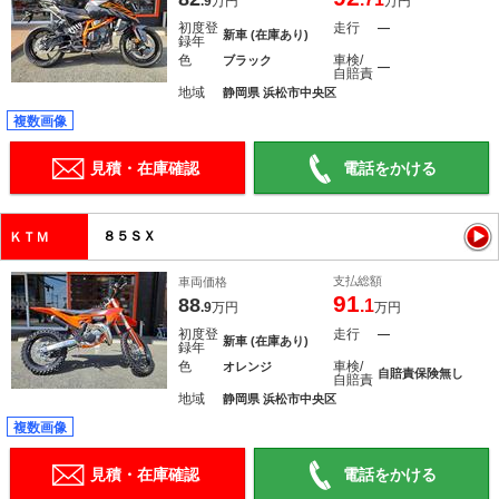
.9
万円
万円
初度登
走行
―
新車 (在庫あり)
録年
色
車検/
ブラック
―
自賠責
地域
静岡県 浜松市中央区
複数画像
見積・在庫確認
電話をかける
８５ＳＸ
ＫＴＭ
支払総額
車両価格
91
88
.1
.9
万円
万円
初度登
走行
―
新車 (在庫あり)
録年
色
車検/
オレンジ
自賠責保険無し
自賠責
地域
静岡県 浜松市中央区
複数画像
見積・在庫確認
電話をかける