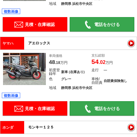
地域
静岡県 浜松市中央区
複数画像
見積・在庫確認
電話をかける
アエロックス
ヤマハ
支払総額
車両価格
54
48
.02
.18
万円
万円
初度登
走行
―
新車 (在庫あり)
録年
色
車検/
グレー
自賠責保険無し
自賠責
地域
静岡県 浜松市中央区
複数画像
見積・在庫確認
電話をかける
モンキー１２５
ホンダ