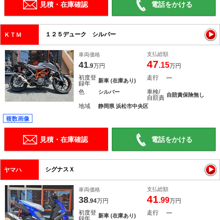
見積・在庫確認
電話をかける
１２５デューク シルバー
ＫＴＭ
支払総額
車両価格
47
41
.15
.9
万円
万円
初度登
走行
―
新車 (在庫あり)
録年
色
車検/
シルバー
自賠責保険無し
自賠責
地域
静岡県 浜松市中央区
複数画像
見積・在庫確認
電話をかける
シグナスＸ
ヤマハ
支払総額
車両価格
41
38
.99
.94
万円
万円
初度登
走行
―
新車 (在庫あり)
録年