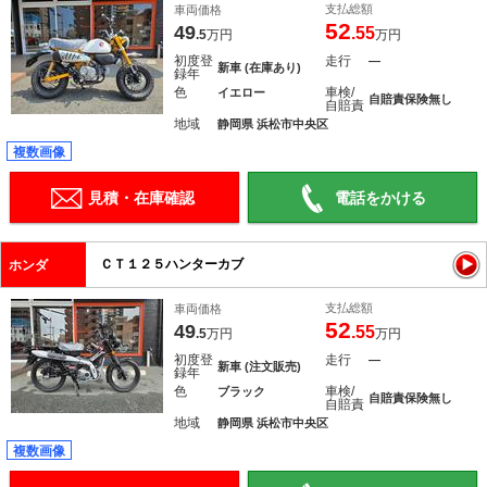
支払総額
車両価格
52
49
.55
.5
万円
万円
初度登
走行
―
新車 (在庫あり)
録年
色
車検/
イエロー
自賠責保険無し
自賠責
地域
静岡県 浜松市中央区
複数画像
見積・在庫確認
電話をかける
ＣＴ１２５ハンターカブ
ホンダ
支払総額
車両価格
52
49
.55
.5
万円
万円
初度登
走行
―
新車 (注文販売)
録年
色
車検/
ブラック
自賠責保険無し
自賠責
地域
静岡県 浜松市中央区
複数画像