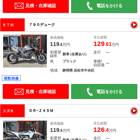
見積・在庫確認
電話をかける
７９０デューク
ＫＴＭ
支払総額
車両価格
129
119
.61
.8
万円
万円
初度登
走行
―
新車 (在庫あり)
録年
色
車検/
ブラック
―
自賠責
地域
静岡県 浜松市中央区
複数画像
見積・在庫確認
電話をかける
ＤＲ−Ｚ４ＳＭ
スズキ
支払総額
車両価格
126
119
.4
.9
万円
万円
初度登
走行
―