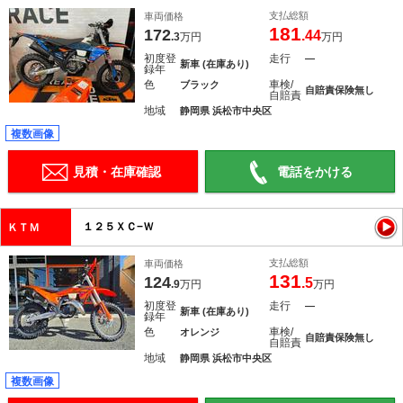
支払総額
車両価格
181
172
.44
.3
万円
万円
初度登
走行
―
新車 (在庫あり)
録年
色
車検/
ブラック
自賠責保険無し
自賠責
地域
静岡県 浜松市中央区
複数画像
見積・在庫確認
電話をかける
１２５ＸＣ−Ｗ
ＫＴＭ
支払総額
車両価格
131
124
.5
.9
万円
万円
初度登
走行
―
新車 (在庫あり)
録年
色
車検/
オレンジ
自賠責保険無し
自賠責
地域
静岡県 浜松市中央区
複数画像