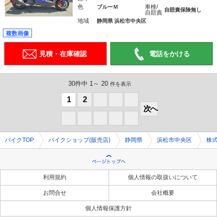
色
車検/
ブルーＭ
自賠責保険無し
自賠責
地域
静岡県 浜松市中央区
複数画像
見積・在庫確認
電話をかける
30件中 1～ 20
件を表示
1
2
0
0
0
次へ
0
0
0
0
0
バイクTOP
バイクショップ(販売店)
静岡県
浜松市中央区
株
利用規約
個人情報の取扱いについて
お問合せ
会社概要
個人情報保護方針