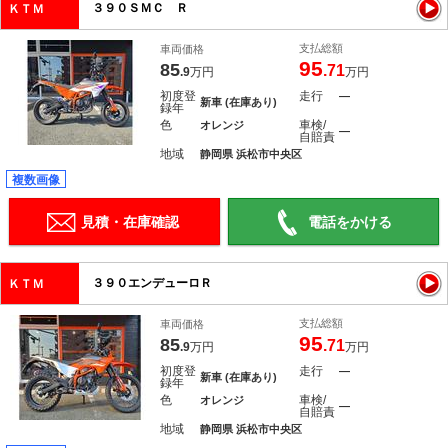
３９０ＳＭＣ Ｒ
ＫＴＭ
支払総額
車両価格
95
85
.71
.9
万円
万円
初度登
走行
―
新車 (在庫あり)
録年
色
車検/
オレンジ
―
自賠責
地域
静岡県 浜松市中央区
複数画像
見積・在庫確認
電話をかける
３９０エンデューロＲ
ＫＴＭ
支払総額
車両価格
95
85
.71
.9
万円
万円
初度登
走行
―
新車 (在庫あり)
録年
色
車検/
オレンジ
―
自賠責
地域
静岡県 浜松市中央区