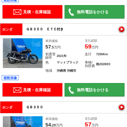
複数画像
見積・在庫確認
無料電話をかける
ＧＢ３５０ ＥＴＣ付き
ホンダ
支払総額
車両価格
59
57
.5
万円
万円
初度登
走行
7200Km
2021年
録年
色
車検/
マットブラック
検2028/03
自賠責
地域
沖縄県 沖縄市
複数画像
見積・在庫確認
無料電話をかける
ＧＢ３５０
ホンダ
支払総額
車両価格
57
54
.29
万円
万円