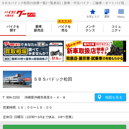
ＳＢＳパドック松田の在庫一覧(一覧表示)｜新車・中古バイク・二輪車・オートバイ情報なら【グーバイク(GooBike)】
バイクを
新車
バイクを
メンテ
コミュ
探す
販売店
売る
ナンス
ニティ
ＳＢＳパドック松田
地図を見る
〒 904-2153 沖縄県沖縄市美里６－４－８
営業時間: １０：００〜１９：００
定休日: 日曜日（12/30〜1/3まで休み、1/4〜営業）