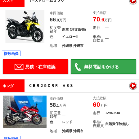
Ｖ−ストローム２５０
スズキ
支払総額
車両価格
70
66
.6
.8
万円
万円
初度登
走行
―
新車 (注文販売)
録年
色
車検/
イエローII
―
自賠責
地域
沖縄県 沖縄市
複数画像
見積・在庫確認
無料電話をかける
ＣＢＲ２５０ＲＲ ＡＢＳ
ホンダ
支払総額
車両価格
60
58
.1
万円
万円
初度登
走行
12949Km
―
録年
色
車検/
レッド
自賠責保険無し
自賠責
地域
沖縄県 沖縄市