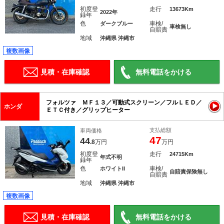
初度登
走行
13673Km
2022年
録年
色
車検/
ダークブルー
車検無し
自賠責
地域
沖縄県 沖縄市
複数画像
見積・在庫確認
無料電話をかける
フォルツァ ＭＦ１３／可動式スクリーン／フルＬＥＤ／
ホンダ
ＥＴＣ付き／グリップヒーター
支払総額
車両価格
47
44
.8
万円
万円
初度登
走行
24715Km
年式不明
録年
色
車検/
ホワイトII
自賠責保険無し
自賠責
地域
沖縄県 沖縄市
複数画像
見積・在庫確認
無料電話をかける