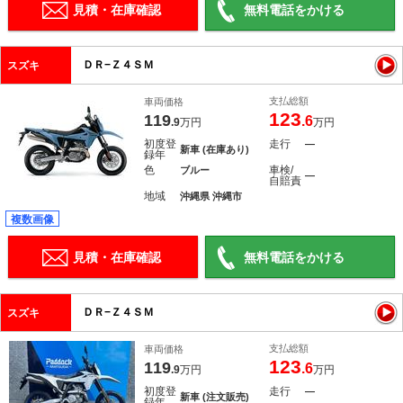
見積・在庫確認
無料電話をかける
ＤＲ−Ｚ４ＳＭ
スズキ
支払総額
車両価格
123
119
.6
.9
万円
万円
初度登
走行
―
新車 (在庫あり)
録年
色
車検/
ブルー
―
自賠責
地域
沖縄県 沖縄市
複数画像
見積・在庫確認
無料電話をかける
ＤＲ−Ｚ４ＳＭ
スズキ
支払総額
車両価格
123
119
.6
.9
万円
万円
初度登
走行
―
新車 (注文販売)
録年