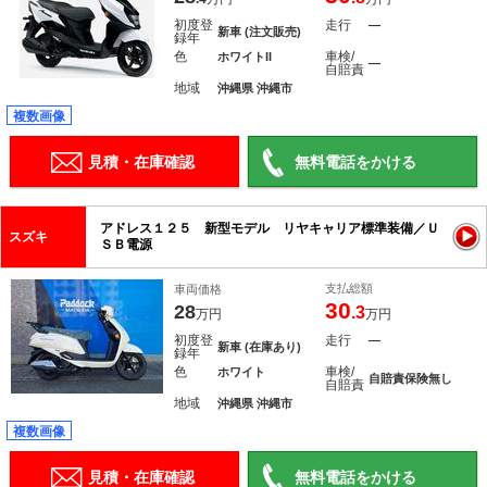
初度登
走行
―
新車 (注文販売)
録年
色
車検/
ホワイトII
―
自賠責
地域
沖縄県 沖縄市
複数画像
見積・在庫確認
無料電話をかける
アドレス１２５ 新型モデル リヤキャリア標準装備／Ｕ
スズキ
ＳＢ電源
支払総額
車両価格
30
28
.3
万円
万円
初度登
走行
―
新車 (在庫あり)
録年
色
車検/
ホワイト
自賠責保険無し
自賠責
地域
沖縄県 沖縄市
複数画像
見積・在庫確認
無料電話をかける