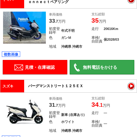
ｏｎｎｅｃｔペアリング
支払総額
車両価格
35
33
.7
万円
万円
初度登
走行
20616Km
年式不明
録年
色
車検/
ガンＭ
保2028/03
自賠責
地域
沖縄県 沖縄市
複数画像
見積・在庫確認
無料電話をかける
バーグマンストリート１２５ＥＸ
スズキ
支払総額
車両価格
34
31
.1
.7
万円
万円
初度登
走行
―
新車 (在庫あり)
録年
色
車検/
ホワイト
―
自賠責
地域
沖縄県 沖縄市