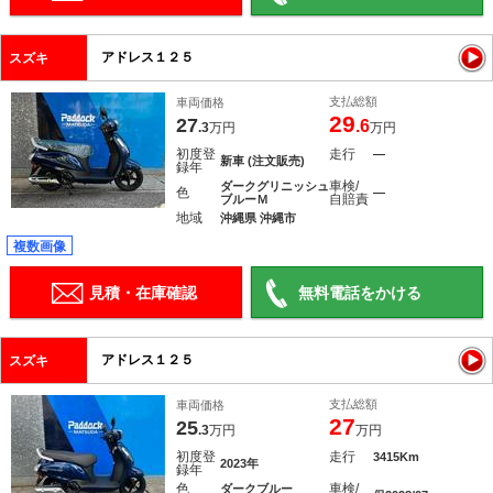
アドレス１２５
スズキ
支払総額
車両価格
29
27
.6
.3
万円
万円
初度登
走行
―
新車 (注文販売)
録年
車検/
ダークグリニッシュ
色
―
自賠責
ブルーＭ
地域
沖縄県 沖縄市
複数画像
見積・在庫確認
無料電話をかける
アドレス１２５
スズキ
支払総額
車両価格
27
25
.3
万円
万円
初度登
走行
3415Km
2023年
録年
色
車検/
ダークブルー