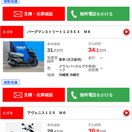
複数画像
見積・在庫確認
無料電話をかける
バーグマンストリート１２５ＥＸ Ｍ６
スズキ
支払総額
車両価格
34
31
.1
.7
万円
万円
初度登
走行
―
新車 (注文販売)
録年
車検/
グラスパークルブラ
色
―
自賠責
ック
地域
沖縄県 沖縄市
複数画像
見積・在庫確認
無料電話をかける
アヴェニス１２５ Ｍ６
スズキ
支払総額
車両価格
30
28
.8
.4
万円
万円