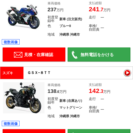
支払総額
車両価格
241
237
.7
万円
万円
初度登
走行
―
新車 (注文販売)
録年
色
車検/
ブルーII
―
自賠責
地域
沖縄県 沖縄市
複数画像
見積・在庫確認
無料電話をかける
ＧＳＸ−８ＴＴ
スズキ
支払総額
車両価格
142
138
.3
.6
万円
万円
初度登
走行
―
新車 (在庫あり)
録年
色
車検/
マットグリーン
―
自賠責
地域
沖縄県 沖縄市
複数画像