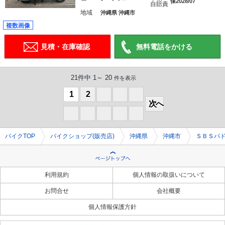
保2028/07
自賠責
地域
沖縄県 沖縄市
複数画像
見積・在庫確認
無料電話をかける
21件中 1～ 20
件を表示
1
2
0
0
0
次へ
0
0
0
0
0
バイクTOP
バイクショップ(販売店)
沖縄県
沖縄市
ＳＢＳパ
利用規約
個人情報の取扱いについて
お問合せ
会社概要
個人情報保護方針