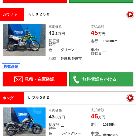
ＫＬＸ２５０
カワサキ
支払総額
車両価格
45
43
.1
万円
万円
初度登
走行
18700Km
―
録年
色
車検/
グリーン
―
自賠責
地域
沖縄県 沖縄市
複数画像
見積・在庫確認
無料電話をかける
レブル２５０
ホンダ
支払総額
車両価格
45
43
.8
万円
万円
初度登
走行
10295Km
―
録年
色
車検/
ライトグレー
保2029/05