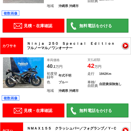
自賠責
地域
沖縄県 沖縄市
複数画像
見積・在庫確認
無料電話をかける
Ｎｉｎｊａ ２５０ Ｓｐｅｃｉａｌ Ｅｄｉｔｉｏｎ
カワサキ
フルノーマル／ワンオーナー
支払総額
車両価格
42
40
.1
万円
万円
初度登
走行
1842Km
年式不明
録年
色
車検/
ブルー
自賠責保険無し
自賠責
地域
沖縄県 沖縄市
複数画像
見積・在庫確認
無料電話をかける
ＮＭＡＸ１５５ クラッシュバー／フォグランプ／Ｙ−Ｃ
ヤマハ