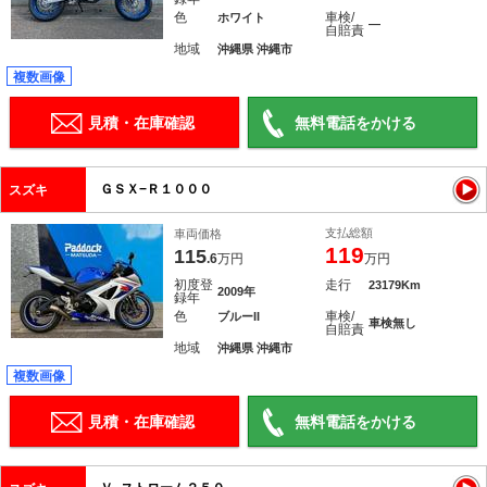
色
車検/
ホワイト
―
自賠責
地域
沖縄県 沖縄市
複数画像
見積・在庫確認
無料電話をかける
ＧＳＸ−Ｒ１０００
スズキ
支払総額
車両価格
119
115
.6
万円
万円
初度登
走行
23179Km
2009年
録年
色
車検/
ブルーII
車検無し
自賠責
地域
沖縄県 沖縄市
複数画像
見積・在庫確認
無料電話をかける